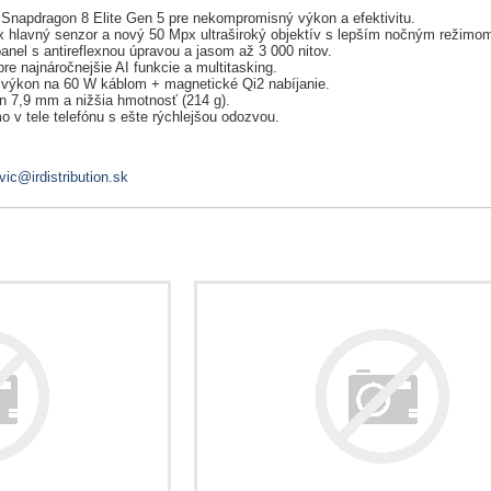
 Snapdragon 8 Elite Gen 5 pre nekompromisný výkon a efektivitu.
x hlavný senzor a nový 50 Mpx ultraširoký objektív s lepším nočným režimo
panel s antireflexnou úpravou a jasom až 3 000 nitov.
 najnáročnejšie AI funkcie a multitasking.
ý výkon na 60 W káblom + magnetické Qi2 nabíjanie.
en 7,9 mm a nižšia hmotnosť (214 g).
o v tele telefónu s ešte rýchlejšou odozvou.
vic@irdistribution.sk