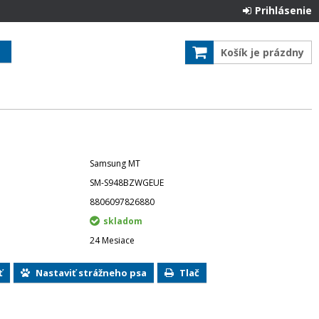
Prihlásenie
Košík je prázdny
Samsung MT
SM-S948BZWGEUE
8806097826880
skladom
24 Mesiace
ť
Nastaviť strážneho psa
Tlač