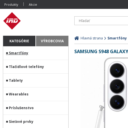
Produkty
Akcie
Hlavná strana
Smartfóny
KATEGÓRIE
VÝROBCOVIA
SAMSUNG S948 GALAXY 
Smartfóny
Tlačidlové telefóny
Tablety
Wearables
Príslušenstvo
Sieťové prvky