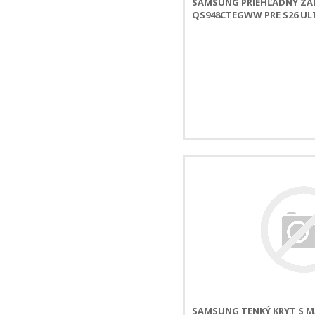
SAMSUNG PRIEHĽADNÝ ZAD
QS948CTEGWW PRE S26 UL
SAMSUNG TENKÝ KRYT S 