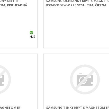
NÝ KRYT EF-
SAMSUNG OCHRANNÝ KRYT S MAGNETO
TRA; PRIEHĽADNÁ
RS948CBEGWW PRE S26 ULTRA; ČIERNA
HLS
MAGNETOM EF-
SAMSUNG TENKÝ KRYT S MAGNETOM EF