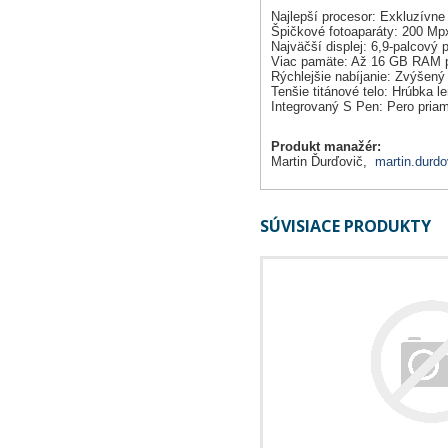
Najlepší procesor: Exkluzívne
Špičkové fotoaparáty: 200 Mp
Najväčší displej: 6,9-palcový 
Viac pamäte: Až 16 GB RAM pre
Rýchlejšie nabíjanie: Zvýšen
Tenšie titánové telo: Hrúbka l
Integrovaný S Pen: Pero priam
Produkt manažér:
Martin Ďurďovič,
martin.durdo
SÚVISIACE PRODUKTY