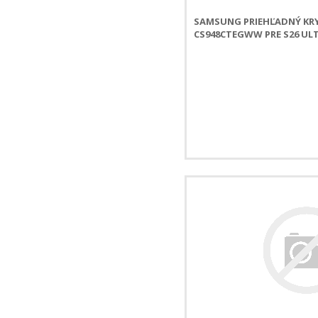
SAMSUNG PRIEHĽADNÝ KR
CS948CTEGWW PRE S26 UL