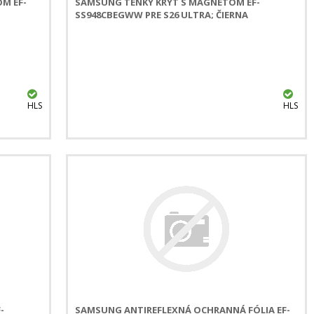
M EF-
SAMSUNG TENKÝ KRYT S MAGNETOM EF-
SS948CBEGWW PRE S26 ULTRA; ČIERNA
HLS
HLS
-
SAMSUNG ANTIREFLEXNÁ OCHRANNÁ FÓLIA EF-