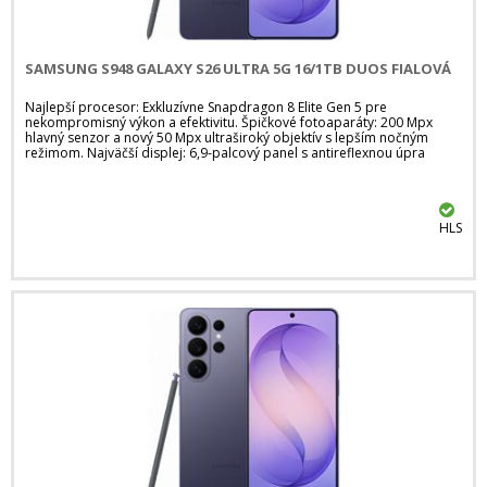
SAMSUNG S948 GALAXY S26 ULTRA 5G 16/1TB DUOS FIALOVÁ
Najlepší procesor: Exkluzívne Snapdragon 8 Elite Gen 5 pre
nekompromisný výkon a efektivitu. Špičkové fotoaparáty: 200 Mpx
hlavný senzor a nový 50 Mpx ultraširoký objektív s lepším nočným
režimom. Najväčší displej: 6,9-palcový panel s antireflexnou úpra
HLS