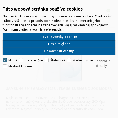
Táto webová stránka používa cookies
HLS
Na prevádzkovanie nášho webu využívame takzvané cookies. Cookies sú
súbory slúžiace na prispôsobenie obsahu webu, na meranie jeho
funkčnosti a všeobecne na zabezpečenie vašej maximálnej spokojnosti.
Dajte nám vedieť o svojich preferenciách.
Povoliť všetky cookies
Povoliť výber
Odmietnuť všetky
Nutné
Preferenčné
Štatistické
Marketingové
Zobraziť
detaily
Neklasifikované
SAMSUNG S948 GALAXY S26 ULTRA 5G 12/256GB DUOS MODRÁ
Najlepší procesor: Exkluzívne Snapdragon 8 Elite Gen 5 pre
nekompromisný výkon a efektivitu. Špičkové fotoaparáty: 200 Mpx
hlavný senzor a nový 50 Mpx ultraširoký objektív s lepším nočným
režimom. Najväčší displej: 6,9-palcový panel s antireflexnou úpra