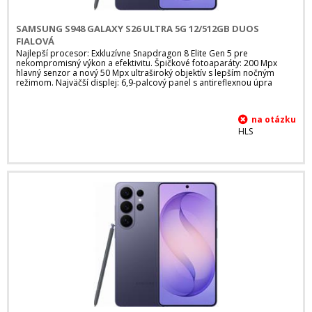
SAMSUNG S948 GALAXY S26 ULTRA 5G 12/512GB DUOS
FIALOVÁ
Najlepší procesor: Exkluzívne Snapdragon 8 Elite Gen 5 pre
nekompromisný výkon a efektivitu. Špičkové fotoaparáty: 200 Mpx
hlavný senzor a nový 50 Mpx ultraširoký objektív s lepším nočným
režimom. Najväčší displej: 6,9-palcový panel s antireflexnou úpra
HLS