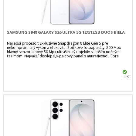
SAMSUNG S948 GALAXY S26 ULTRA 5G 12/512GB DUOS BIELA
Najlepší procesor: Exkluzívne Snapdragon 8 Elite Gen 5 pre
nekompromisný výkon a efektivitu. Špičkové fotoaparáty: 200 Mpx
hlavný senzor a nový 50 Mpx ultraširoký objektív s lepším nočným
režimom. Najväčší displej: 6,9-palcový panel s antireflexnou úpra
HLS