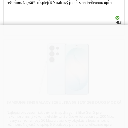
režimom. Najväčší displej: 6,9-palcový panel s antireflexnou úpra
HLS
SAMSUNG S948 GALAXY S26 ULTRA 5G 12/512GB DUOS MODRÁ
Najlepší procesor: Exkluzívne Snapdragon 8 Elite Gen 5 pre
nekompromisný výkon a efektivitu. Špičkové fotoaparáty: 200 Mpx
hlavný senzor a nový 50 Mpx ultraširoký objektív s lepším nočným
režimom. Najväčší displej: 6,9-palcový panel s antireflexnou úpra