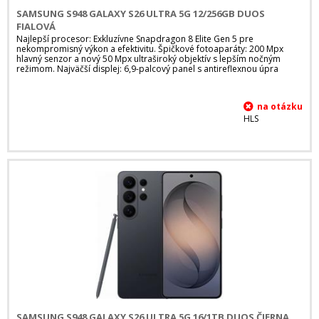
SAMSUNG S948 GALAXY S26 ULTRA 5G 12/256GB DUOS
FIALOVÁ
Najlepší procesor: Exkluzívne Snapdragon 8 Elite Gen 5 pre
nekompromisný výkon a efektivitu. Špičkové fotoaparáty: 200 Mpx
hlavný senzor a nový 50 Mpx ultraširoký objektív s lepším nočným
režimom. Najväčší displej: 6,9-palcový panel s antireflexnou úpra
HLS
SAMSUNG S948 GALAXY S26 ULTRA 5G 16/1TB DUOS ČIERNA