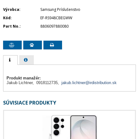
Výrobca
Samsung Príslušenstvo
Kód
EF-RS948CBEGWW
Part No.
8806097880080
Produkt manažér:
Jakub Lichtner, 0918112735,
jakub.lichtner@irdistribution.sk
SÚVISIACE PRODUKTY