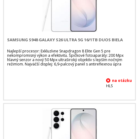
SAMSUNG S948 GALAXY S26 ULTRA 5G 16/1TB DUOS BIELA
Najlepší procesor: Exkluzívne Snapdragon 8 Elite Gen 5 pre
nekompromisný výkon a efektivitu. Špičkové fotoaparáty: 200 Mpx
hlavný senzor a nový 50 Mpx ultraširoký objektív s lepším nočným
režimom. Najväčší displej: 6,9-palcový panel s antireflexnou úpra
HLS