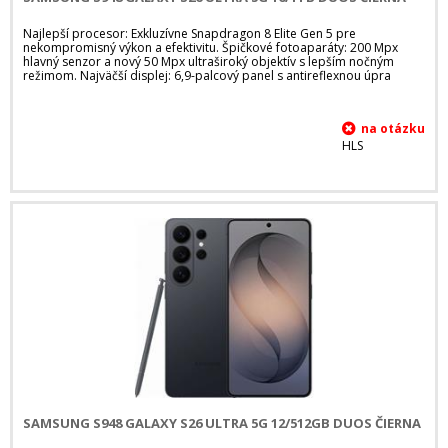
Najlepší procesor: Exkluzívne Snapdragon 8 Elite Gen 5 pre
nekompromisný výkon a efektivitu. Špičkové fotoaparáty: 200 Mpx
hlavný senzor a nový 50 Mpx ultraširoký objektív s lepším nočným
režimom. Najväčší displej: 6,9-palcový panel s antireflexnou úpra
HLS
SAMSUNG S948 GALAXY S26 ULTRA 5G 12/512GB DUOS ČIERNA