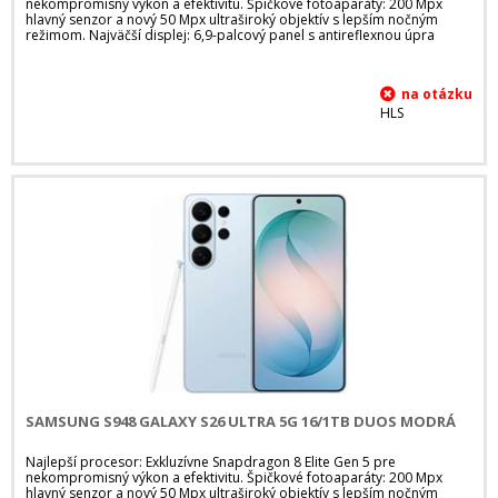
nekompromisný výkon a efektivitu. Špičkové fotoaparáty: 200 Mpx
hlavný senzor a nový 50 Mpx ultraširoký objektív s lepším nočným
režimom. Najväčší displej: 6,9-palcový panel s antireflexnou úpra
HLS
SAMSUNG S948 GALAXY S26 ULTRA 5G 16/1TB DUOS MODRÁ
Najlepší procesor: Exkluzívne Snapdragon 8 Elite Gen 5 pre
nekompromisný výkon a efektivitu. Špičkové fotoaparáty: 200 Mpx
hlavný senzor a nový 50 Mpx ultraširoký objektív s lepším nočným