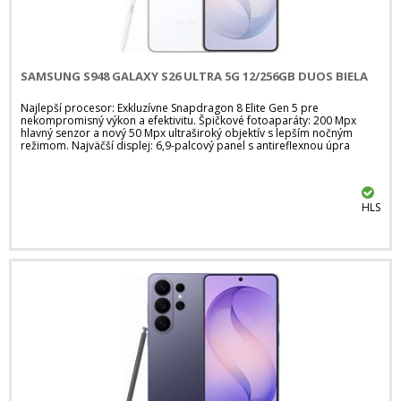
SAMSUNG S948 GALAXY S26 ULTRA 5G 12/256GB DUOS BIELA
Najlepší procesor: Exkluzívne Snapdragon 8 Elite Gen 5 pre
nekompromisný výkon a efektivitu. Špičkové fotoaparáty: 200 Mpx
hlavný senzor a nový 50 Mpx ultraširoký objektív s lepším nočným
režimom. Najväčší displej: 6,9-palcový panel s antireflexnou úpra
HLS