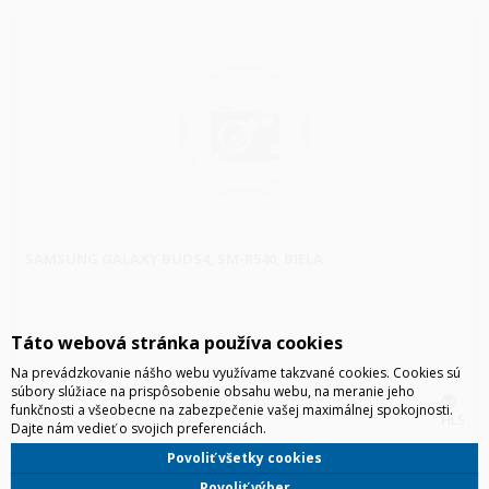
SAMSUNG GALAXY BUDS4, SM-R540, BIELA
Táto webová stránka používa cookies
Na prevádzkovanie nášho webu využívame takzvané cookies. Cookies sú
súbory slúžiace na prispôsobenie obsahu webu, na meranie jeho
funkčnosti a všeobecne na zabezpečenie vašej maximálnej spokojnosti.
HLS
Dajte nám vedieť o svojich preferenciách.
Povoliť všetky cookies
Povoliť výber