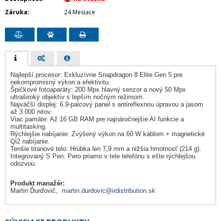
Záruka
24 Mesiace
Najlepší procesor: Exkluzívne Snapdragon 8 Elite Gen 5 pre
nekompromisný výkon a efektivitu.
Špičkové fotoaparáty: 200 Mpx hlavný senzor a nový 50 Mpx
ultraširoký objektív s lepším nočným režimom.
Najväčší displej: 6,9-palcový panel s antireflexnou úpravou a jasom
až 3 000 nitov.
Viac pamäte: Až 16 GB RAM pre najnáročnejšie AI funkcie a
multitasking.
Rýchlejšie nabíjanie: Zvýšený výkon na 60 W káblom + magnetické
Qi2 nabíjanie.
Tenšie titánové telo: Hrúbka len 7,9 mm a nižšia hmotnosť (214 g).
Integrovaný S Pen: Pero priamo v tele telefónu s ešte rýchlejšou
odozvou.
Produkt manažér:
Martin Ďurďovič,
martin.durdovic@irdistribution.sk