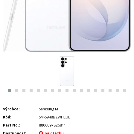
Výrobca
Samsung MT
Kód
SM-S948BZWHEUE
Part No.
8806097826811
Dostupnosť