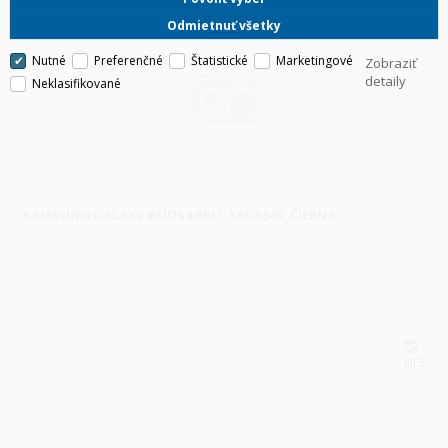
Odmietnuť všetky
Nutné
Preferenčné
Štatistické
Marketingové
Zobraziť
detaily
Neklasifikované
SAMSUNG GALAXY BUDS4 PRO, SM-R640, ČIERNA
HLS