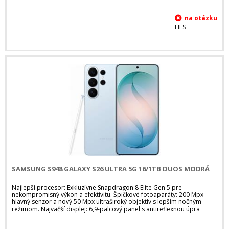
HLS
SAMSUNG S948 GALAXY S26 ULTRA 5G 16/1TB DUOS MODRÁ
Najlepší procesor: Exkluzívne Snapdragon 8 Elite Gen 5 pre
nekompromisný výkon a efektivitu. Špičkové fotoaparáty: 200 Mpx
hlavný senzor a nový 50 Mpx ultraširoký objektív s lepším nočným
režimom. Najväčší displej: 6,9-palcový panel s antireflexnou úpra