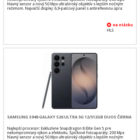
hlavný senzor a nový 50 Mpx ultraširoký objektív s lepším nočným
režimom. Najväčší displej: 6,9-palcový panel s antireflexnou úpra
HLS
SAMSUNG S948 GALAXY S26 ULTRA 5G 12/512GB DUOS ČIERNA
Najlepší procesor: Exkluzívne Snapdragon 8 Elite Gen 5 pre
nekompromisný výkon a efektivitu. Špičkové fotoaparáty: 200 Mpx
hlavný senzor a nový 50 Mpx ultraširoký objektív s lepším nočným