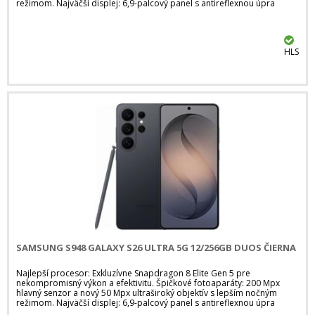
režimom. Najväčší displej: 6,9-palcový panel s antireflexnou úpra
HLS
SAMSUNG S948 GALAXY S26 ULTRA 5G 12/256GB DUOS ČIERNA
Najlepší procesor: Exkluzívne Snapdragon 8 Elite Gen 5 pre
nekompromisný výkon a efektivitu. Špičkové fotoaparáty: 200 Mpx
hlavný senzor a nový 50 Mpx ultraširoký objektív s lepším nočným
režimom. Najväčší displej: 6,9-palcový panel s antireflexnou úpra