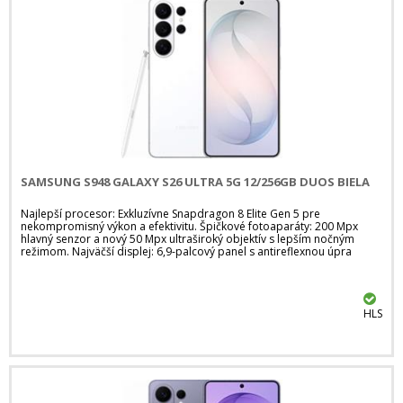
SAMSUNG S948 GALAXY S26 ULTRA 5G 12/256GB DUOS BIELA
Najlepší procesor: Exkluzívne Snapdragon 8 Elite Gen 5 pre
nekompromisný výkon a efektivitu. Špičkové fotoaparáty: 200 Mpx
hlavný senzor a nový 50 Mpx ultraširoký objektív s lepším nočným
režimom. Najväčší displej: 6,9-palcový panel s antireflexnou úpra
HLS