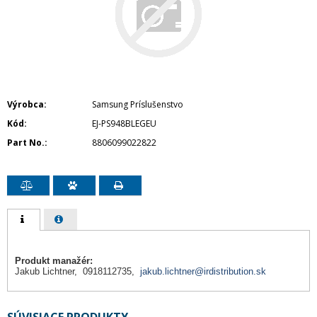
Výrobca
Samsung Príslušenstvo
Kód
EJ-PS948BLEGEU
Part No.
8806099022822
Produkt manažér:
Jakub Lichtner, 0918112735,
jakub.lichtner@irdistribution.sk