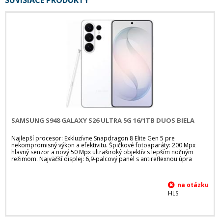
SÚVISIACE PRODUKTY
SAMSUNG S948 GALAXY S26 ULTRA 5G 16/1TB DUOS BIELA
Najlepší procesor: Exkluzívne Snapdragon 8 Elite Gen 5 pre
nekompromisný výkon a efektivitu. Špičkové fotoaparáty: 200 Mpx
hlavný senzor a nový 50 Mpx ultraširoký objektív s lepším nočným
režimom. Najväčší displej: 6,9-palcový panel s antireflexnou úpra
HLS