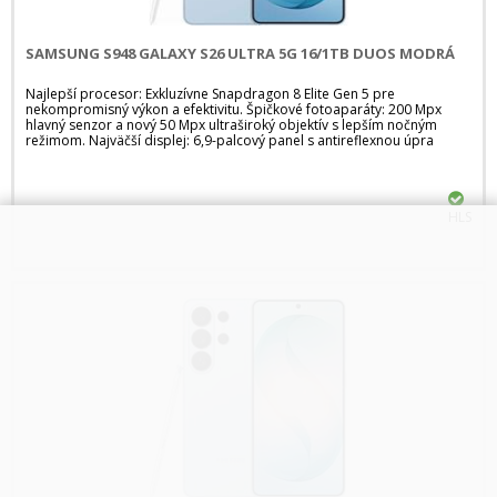
SAMSUNG S948 GALAXY S26 ULTRA 5G 16/1TB DUOS MODRÁ
Najlepší procesor: Exkluzívne Snapdragon 8 Elite Gen 5 pre
nekompromisný výkon a efektivitu. Špičkové fotoaparáty: 200 Mpx
hlavný senzor a nový 50 Mpx ultraširoký objektív s lepším nočným
režimom. Najväčší displej: 6,9-palcový panel s antireflexnou úpra
HLS