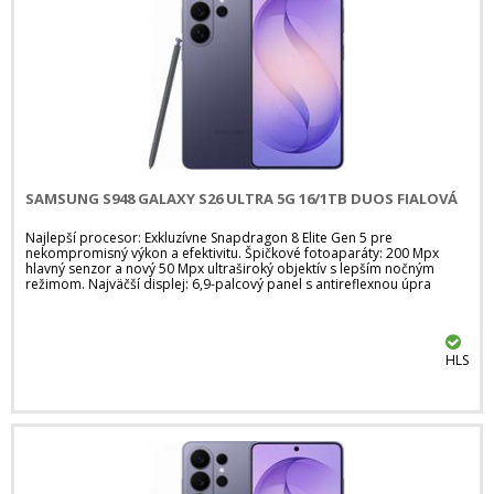
SAMSUNG S948 GALAXY S26 ULTRA 5G 16/1TB DUOS FIALOVÁ
Najlepší procesor: Exkluzívne Snapdragon 8 Elite Gen 5 pre
nekompromisný výkon a efektivitu. Špičkové fotoaparáty: 200 Mpx
hlavný senzor a nový 50 Mpx ultraširoký objektív s lepším nočným
režimom. Najväčší displej: 6,9-palcový panel s antireflexnou úpra
HLS