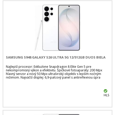
SAMSUNG S948 GALAXY S26 ULTRA 5G 12/512GB DUOS BIELA
Najlepší procesor: Exkluzívne Snapdragon 8 Elite Gen 5 pre
nekompromisný výkon a efektivitu. Špičkové fotoaparáty: 200 Mpx
hlavný senzor a nový 50 Mpx ultraširoký objektív s lepším nočným
režimom. Najväčší displej: 6,9-palcový panel s antireflexnou úpra
HLS