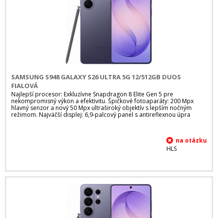
SAMSUNG S948 GALAXY S26 ULTRA 5G 12/512GB DUOS
FIALOVÁ
Najlepší procesor: Exkluzívne Snapdragon 8 Elite Gen 5 pre
nekompromisný výkon a efektivitu. Špičkové fotoaparáty: 200 Mpx
hlavný senzor a nový 50 Mpx ultraširoký objektív s lepším nočným
režimom. Najväčší displej: 6,9-palcový panel s antireflexnou úpra
HLS