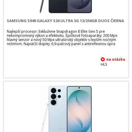
SAMSUNG S948 GALAXY S26 ULTRA 5G 12/256GB DUOS ČIERNA
Najlepší procesor: Exkluzívne Snapdragon 8 Elite Gen 5 pre
nekompromisný výkon a efektivitu. Špičkové fotoaparáty: 200 Mpx
hlavný senzor a nový 50 Mpx ultraširoký objektív s lepším nočným
režimom. Najväčší displej: 6,9-palcový panel s antireflexnou úpra
HLS