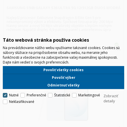
SAMSUNG S948 GALAXY S26 ULTRA 5G 12/512GB DUOS MODRÁ
Najlepší procesor: Exkluzívne Snapdragon 8 Elite Gen 5 pre
nekompromisný výkon a efektivitu. Špičkové fotoaparáty: 200 Mpx
hlavný senzor a nový 50 Mpx ultraširoký objektív s lepším nočným
režimom. Najväčší displej: 6,9-palcový panel s antireflexnou úpra
Táto webová stránka používa cookies
Na prevádzkovanie nášho webu využívame takzvané cookies. Cookies sú
HLS
súbory slúžiace na prispôsobenie obsahu webu, na meranie jeho
funkčnosti a všeobecne na zabezpečenie vašej maximálnej spokojnosti.
Dajte nám vedieť o svojich preferenciách.
Povoliť všetky cookies
Povoliť výber
Odmietnuť všetky
Nutné
Preferenčné
Štatistické
Marketingové
Zobraziť
detaily
Neklasifikované