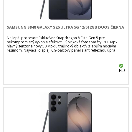
SAMSUNG S948 GALAXY S26 ULTRA 5G 12/512GB DUOS ČIERNA
Najlepší procesor: Exkluzívne Snapdragon 8 Elite Gen 5 pre
nekompromisný výkon a efektivitu. Špičkové fotoaparáty: 200 Mpx
hlavný senzor a nový 50 Mpx ultraširoký objektív s lepším nočným
režimom. Najväčší displej: 6,9-palcový panel s antireflexnou úpra
HLS