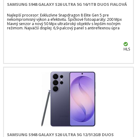
SAMSUNG S948 GALAXY S26 ULTRA 5G 16/1TB DUOS FIALOVÁ
Najlepší procesor: Exkluzívne Snapdragon 8 Elite Gen 5 pre
nekompromisný výkon a efektivitu. Špičkové fotoaparáty: 200 Mpx
hlavný senzor a nový 50 Mpx ultraširoký objektív s lepším nočným
režimom. Najväčší displej: 6,9-palcový panel s antireflexnou úpra
HLS
SAMSUNG S948 GALAXY S26 ULTRA 5G 12/512GB DUOS