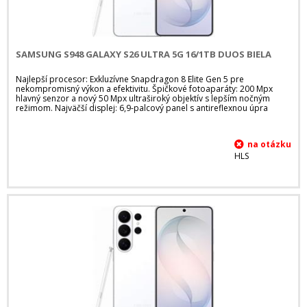
SAMSUNG S948 GALAXY S26 ULTRA 5G 16/1TB DUOS BIELA
Najlepší procesor: Exkluzívne Snapdragon 8 Elite Gen 5 pre
nekompromisný výkon a efektivitu. Špičkové fotoaparáty: 200 Mpx
hlavný senzor a nový 50 Mpx ultraširoký objektív s lepším nočným
režimom. Najväčší displej: 6,9-palcový panel s antireflexnou úpra
HLS