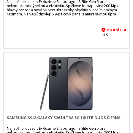
Najlepší procesor: Exkluzívne Snapdragon 8 Elite Gen 5 pre
nekompromisný výkon a efektivitu. Špičkové fotoaparáty: 200 Mpx
hlavný senzor a nový 50 Mpx ultraširoký objektív s lepším nočným
režimom. Najväčší displej: 6,9-palcový panel s antireflexnou úpra
HLS
SAMSUNG S948 GALAXY S26 ULTRA 5G 16/1TB DUOS ČIERNA
Najlepší procesor: Exkluzívne Snapdragon 8 Elite Gen 5 pre
nekompromisný výkon a efektivitu. Špičkové fotoaparáty: 200 Mpx