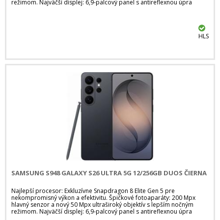
režimom. Najväčší displej: 6,9-palcový panel s antireflexnou úpra
HLS
SAMSUNG S948 GALAXY S26 ULTRA 5G 12/256GB DUOS ČIERNA
Najlepší procesor: Exkluzívne Snapdragon 8 Elite Gen 5 pre
nekompromisný výkon a efektivitu. Špičkové fotoaparáty: 200 Mpx
hlavný senzor a nový 50 Mpx ultraširoký objektív s lepším nočným
režimom. Najväčší displej: 6,9-palcový panel s antireflexnou úpra