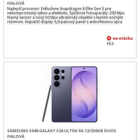
FIALOVÁ
Najlepší procesor: Exkluzívne Snapdragon 8 Elite Gen 5 pre
nekompromisný výkon a efektivitu. Špičkové fotoaparáty: 200 Mpx
hlavný senzor a nový 50 Mpx ultraširoký objektív s lepším nočným
režimom. Najväčší displej: 6,9-palcový panel s antireflexnou úpra
HLS
SAMSUNG S948 GALAXY S26 ULTRA 5G 12/256GB DUOS
FIALOVÁ