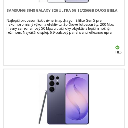
SAMSUNG S948 GALAXY S26 ULTRA 5G 12/256GB DUOS BIELA
Najlepší procesor: Exkluzívne Snapdragon 8 Elite Gen 5 pre
nekompromisný výkon a efektivitu. Špičkové fotoaparáty: 200 Mpx
hlavný senzor a nový 50 Mpx ultraširoký objektív s lepším nočným
režimom. Najväčší displej: 6,9-palcový panel s antireflexnou úpra
HLS