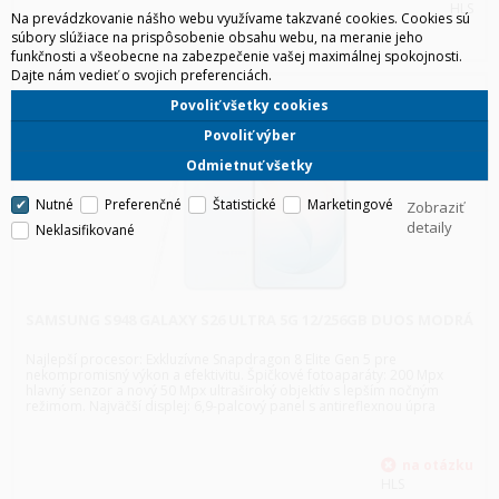
HLS
Na prevádzkovanie nášho webu využívame takzvané cookies. Cookies sú
súbory slúžiace na prispôsobenie obsahu webu, na meranie jeho
funkčnosti a všeobecne na zabezpečenie vašej maximálnej spokojnosti.
Dajte nám vedieť o svojich preferenciách.
Povoliť všetky cookies
Povoliť výber
Odmietnuť všetky
Nutné
Preferenčné
Štatistické
Marketingové
Zobraziť
detaily
Neklasifikované
SAMSUNG S948 GALAXY S26 ULTRA 5G 12/256GB DUOS MODRÁ
Najlepší procesor: Exkluzívne Snapdragon 8 Elite Gen 5 pre
nekompromisný výkon a efektivitu. Špičkové fotoaparáty: 200 Mpx
hlavný senzor a nový 50 Mpx ultraširoký objektív s lepším nočným
režimom. Najväčší displej: 6,9-palcový panel s antireflexnou úpra
HLS