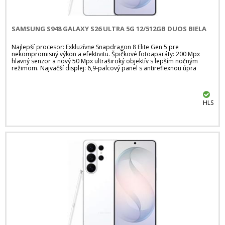
SAMSUNG S948 GALAXY S26 ULTRA 5G 12/512GB DUOS BIELA
Najlepší procesor: Exkluzívne Snapdragon 8 Elite Gen 5 pre
nekompromisný výkon a efektivitu. Špičkové fotoaparáty: 200 Mpx
hlavný senzor a nový 50 Mpx ultraširoký objektív s lepším nočným
režimom. Najväčší displej: 6,9-palcový panel s antireflexnou úpra
HLS