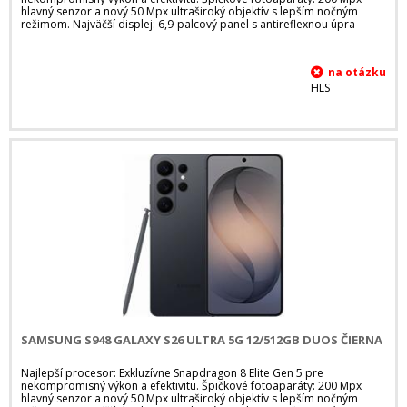
hlavný senzor a nový 50 Mpx ultraširoký objektív s lepším nočným
režimom. Najväčší displej: 6,9-palcový panel s antireflexnou úpra
HLS
SAMSUNG S948 GALAXY S26 ULTRA 5G 12/512GB DUOS ČIERNA
Najlepší procesor: Exkluzívne Snapdragon 8 Elite Gen 5 pre
nekompromisný výkon a efektivitu. Špičkové fotoaparáty: 200 Mpx
hlavný senzor a nový 50 Mpx ultraširoký objektív s lepším nočným