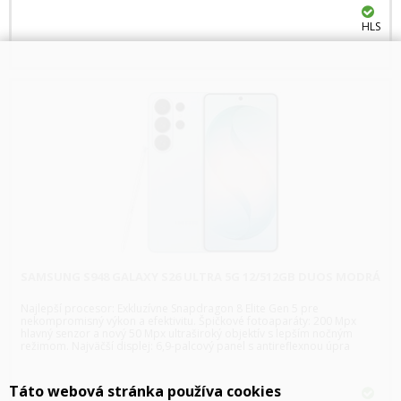
HLS
SAMSUNG S948 GALAXY S26 ULTRA 5G 12/512GB DUOS MODRÁ
Najlepší procesor: Exkluzívne Snapdragon 8 Elite Gen 5 pre
nekompromisný výkon a efektivitu. Špičkové fotoaparáty: 200 Mpx
hlavný senzor a nový 50 Mpx ultraširoký objektív s lepším nočným
režimom. Najväčší displej: 6,9-palcový panel s antireflexnou úpra
Táto webová stránka používa cookies