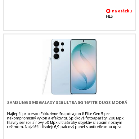
HLS
SAMSUNG S948 GALAXY S26 ULTRA 5G 16/1TB DUOS MODRÁ
Najlepší procesor: Exkluzívne Snapdragon 8 Elite Gen 5 pre
nekompromisný výkon a efektivitu. Špičkové fotoaparáty: 200 Mpx
hlavný senzor a nový 50 Mpx ultraširoký objektív s lepším nočným
režimom. Najväčší displej: 6,9-palcový panel s antireflexnou úpra