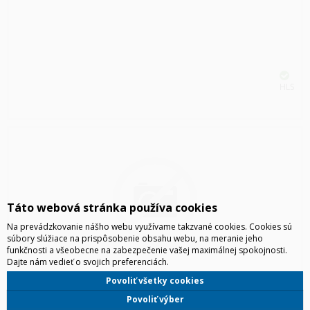
HLS
Táto webová stránka používa cookies
Na prevádzkovanie nášho webu využívame takzvané cookies. Cookies sú
súbory slúžiace na prispôsobenie obsahu webu, na meranie jeho
funkčnosti a všeobecne na zabezpečenie vašej maximálnej spokojnosti.
Dajte nám vedieť o svojich preferenciách.
SAMSUNG GALAXY BUDS4 PRO, SM-R640, ČIERNA
Povoliť všetky cookies
Povoliť výber