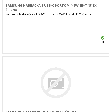
SAMSUNG NABÍJAČKA S USB-C PORTOM (45W) EP-T4511X,
ČIERNA
Samsung Nabíjačka s USB-C portom (45W) EP-T4511X, čierna
HLS
SAMSUNG GALAXY BUDS4, SM-R540, ČIERNA