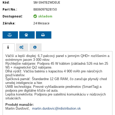
Kód
SM-S947BZWDEUE
Part No.
8806097828150
Dostupnosť
skladom
Záruka
24 Mesiace
Väčší a lepší displej: 6,7-palcový panel s jemným QHD+ rozlíšením a
extrémnym jasom 3 000 nitov.
Rýchlejšie nabíjanie: Podpora 45 W káblom (základná S26 má len 25
W) + magnetické Qi2 nabíjanie.
Dlhá výdrž: Väčšia batéria s kapacitou 4 900 mAh pre náročných
používateľov.
Špičková pamäť: Štandardne 12 GB RAM, čo zaručuje plynulý chod
umelej inteligencie a hier.
UWB technológia: Presné vyhľadávanie predmetov (SmartTag) a
podpora pre digitálne kľúče od auta.
Lepšia konektivita: Podpora pre satelitnú komunikáciu v núdzových
situáciách.
Produkt manažér:
Martin Ďurďovič,
martin.durdovic@irdistribution.sk