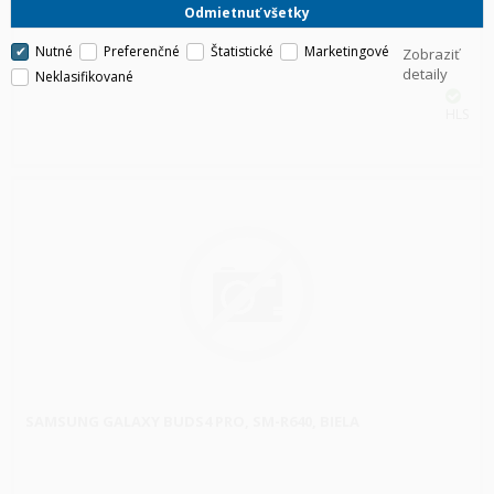
Odmietnuť všetky
Nutné
Preferenčné
Štatistické
Marketingové
Zobraziť
detaily
Neklasifikované
HLS
SAMSUNG GALAXY BUDS4 PRO, SM-R640, BIELA