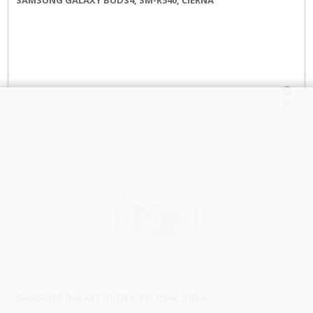
HLS
SAMSUNG GALAXY BUDS4, SM-R540, BIELA