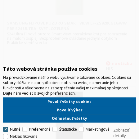
SAMSUNG FLIPOVÉ PUZDRO SMART VIEW EF-ZS928CGEGWW
PRE S24 ULTRA, SVETLOZELENÁ
S24 Ultra Flipové puzdro Smart View Interaktívny kryt pre zobrazenie
na malom displeji Bezproblémové ovládanie jedným dotykom
Praktické skryté vrecko
Táto webová stránka používa cookies
HLS
Na prevádzkovanie nášho webu využívame takzvané cookies. Cookies sú
súbory slúžiace na prispôsobenie obsahu webu, na meranie jeho
funkčnosti a všeobecne na zabezpečenie vašej maximálnej spokojnosti.
Dajte nám vedieť o svojich preferenciách.
Povoliť všetky cookies
Povoliť výber
Odmietnuť všetky
Nutné
Preferenčné
Štatistické
Marketingové
Zobraziť
detaily
Neklasifikované