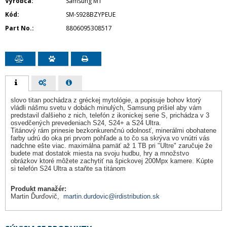
Výrobca
Samsung MT
Kód
SM-S928BZYPEUE
Part No.
8806095308517
slovo titan pochádza z gréckej mytológie, a popisuje bohov ktorý
vládli nášmu svetu v dobách minulých, Samsung prišiel aby vám
predstavil ďalšieho z nich, telefón z ikonickej serie S, prichádza v 3
osvedčených prevedeniach S24, S24+ a S24 Ultra.
Titánový rám prinesie bezkonkurenčnú odolnosť, minerálmi obohatene
farby udrú do oka pri prvom pohľade a to čo sa skrýva vo vnútri vás
nadchne ešte viac. maximálna pamäť až 1 TB pri "Ultre" zaručuje že
budete mat dostatok miesta na svoju hudbu, hry a množstvo
obrázkov ktoré môžete zachytiť na špickovej 200Mpx kamere. Kúpte
si telefón S24 Ultra a staňte sa titánom
Produkt manažér:
Martin Ďurďovič,
martin.durdovic@irdistribution.sk