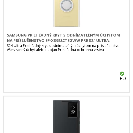
SAMSUNG PRIEHĽADNÝ KRYT S ODNÍMATEĽNÝM ÚCHYTOM
NA PRÍSLUŠENSTVO EF-XS928CTEGWW PRE S24 ULTRA,
PRIEHĽADNÁ
S24 Ultra Priehľadný kryt s odnímateľným úchytom na príslušenstvo
Všestranný úchyt alebo stojan Priehľadná ochranná vrstva
HLS