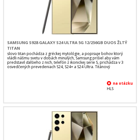
SAMSUNG S928 GALAXY S24 ULTRA 5G 12/256GB DUOS ŽLTÝ
TITAN
slovo titan pochádza z gréckej mytológie, a popisuje bohov ktorý
vládli nášmu svetu v dobách minulých, Samsung prišiel aby vám
predstavil ďalšieho z nich, telefón z ikonickej serie S, prichádza v 3
osvedčených prevedeniach S24, S24+ a S24 Ultra. Titánový
HLS