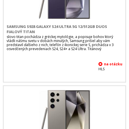
SAMSUNG S928 GALAXY S24 ULTRA 5G 12/512GB DUOS
FIALOVÝ TITAN
slovo titan pochádza z gréckej mytológie, a popisuje bohov ktorý
vládli nášmu svetu v dobách minulých, Samsung prišiel aby vám
predstavil ďalšieho z nich, telefón z ikonickej serie S, prichádza v 3
osvedčených prevedeniach S24, S24+ a S24 Ultra. Titánový
HLS