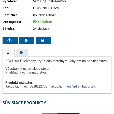
Výrobca
Samsung Príslušenstvo
Kód
EF-XS928CTEGWW
Part No.
8806095426648
Dostupnosť
skladom
Záruka
24 Mesiace
S24 Ultra Priehľadný kryt s odnímateľným úchytom na príslušenstvo
Všestranný úchyt alebo stojan
Priehľadná ochranná vrstva
Produkt manažér:
Jakub Lichtner, 0918112735,
jakub.lichtner@irdistribution.sk
SÚVISIACE PRODUKTY