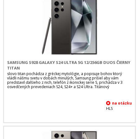
SAMSUNG S928 GALAXY S24 ULTRA 5G 12/256GB DUOS ČIERNY
TITAN
slovo titan pochádza z gréckej mytológie, a popisuje bohov ktorý
vládli nášmu svetu v dobách minulých, Samsung prišiel aby vám
predstavil ďalšieho z nich, telefón z ikonickej serie S, prichádza v 3
osvedčených prevedeniach S24, S24+ a S24 Ultra. Titánový
HLS