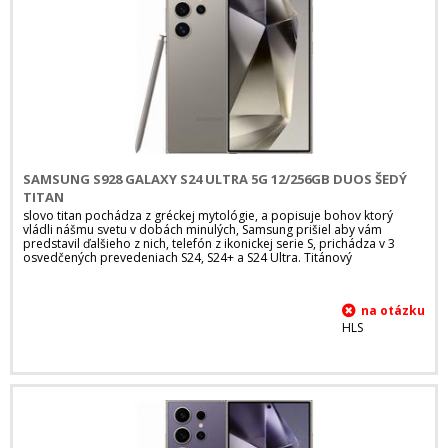
SAMSUNG S928 GALAXY S24 ULTRA 5G 12/256GB DUOS ŠEDÝ
TITAN
slovo titan pochádza z gréckej mytológie, a popisuje bohov ktorý
vládli nášmu svetu v dobách minulých, Samsung prišiel aby vám
predstavil ďalšieho z nich, telefón z ikonickej serie S, prichádza v 3
osvedčených prevedeniach S24, S24+ a S24 Ultra. Titánový
HLS