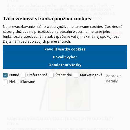
TITAN
slovo titan pochádza z gréckej mytológie, a popisuje bohov ktorý
vládli nášmu svetu v dobách minulých, Samsung prišiel aby vám
predstavil ďalšieho z nich, telefón z ikonickej serie S, prichádza v 3
osvedčených prevedeniach S24, S24+ a S24 Ultra. Titánový
Táto webová stránka používa cookies
Na prevádzkovanie nášho webu využívame takzvané cookies. Cookies sú
súbory slúžiace na prispôsobenie obsahu webu, na meranie jeho
funkčnosti a všeobecne na zabezpečenie vašej maximálnej spokojnosti.
HLS
Dajte nám vedieť o svojich preferenciách.
Povoliť všetky cookies
Povoliť výber
Odmietnuť všetky
Nutné
Preferenčné
Štatistické
Marketingové
Zobraziť
detaily
Neklasifikované
SAMSUNG S928 GALAXY S24 ULTRA 5G 12/1TB DUOS ŽLTÝ
TITAN
slovo titan pochádza z gréckej mytológie, a popisuje bohov ktorý