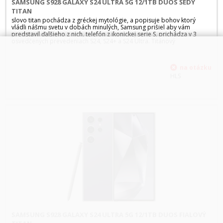
SAMSUNG S928 GALAXY S24 ULTRA 5G 12/1TB DUOS ŠEDÝ
TITAN
slovo titan pochádza z gréckej mytológie, a popisuje bohov ktorý
vládli nášmu svetu v dobách minulých, Samsung prišiel aby vám
predstavil ďalšieho z nich, telefón z ikonickej serie S, prichádza v 3
osvedčených prevedeniach S24, S24+ a S24 Ultra. Titánový
HLS
SAMSUNG S928 GALAXY S24 ULTRA 5G 12/1TB DUOS FIALOVÝ