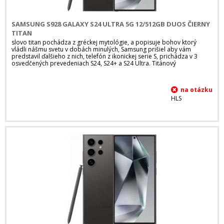
SAMSUNG S928 GALAXY S24 ULTRA 5G 12/512GB DUOS ČIERNY
TITAN
slovo titan pochádza z gréckej mytológie, a popisuje bohov ktorý
vládli nášmu svetu v dobách minulých, Samsung prišiel aby vám
predstavil ďalšieho z nich, telefón z ikonickej serie S, prichádza v 3
osvedčených prevedeniach S24, S24+ a S24 Ultra. Titánový
HLS