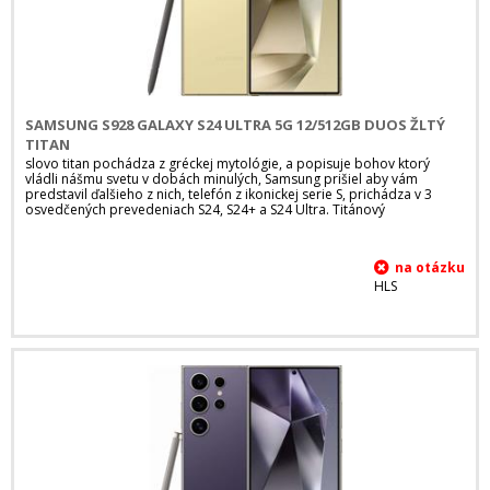
SAMSUNG S928 GALAXY S24 ULTRA 5G 12/512GB DUOS ŽLTÝ
TITAN
slovo titan pochádza z gréckej mytológie, a popisuje bohov ktorý
vládli nášmu svetu v dobách minulých, Samsung prišiel aby vám
predstavil ďalšieho z nich, telefón z ikonickej serie S, prichádza v 3
osvedčených prevedeniach S24, S24+ a S24 Ultra. Titánový
HLS