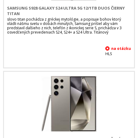
SAMSUNG S928 GALAXY S24 ULTRA 5G 12/1TB DUOS ČIERNY
TITAN
slovo titan pochádza z gréckej mytológie, a popisuje bohov ktorý
vládli nášmu svetu v dobách minulých, Samsung prišiel aby vám
predstavil ďalšieho z nich, telefón z ikonickej serie S, prichádza v 3
osvedčených prevedeniach S24, S24+ a S24 Ultra. Titánový
HLS