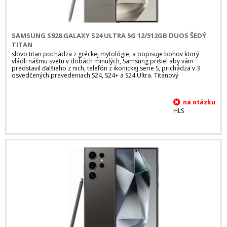
SAMSUNG S928 GALAXY S24 ULTRA 5G 12/512GB DUOS ŠEDÝ
TITAN
slovo titan pochádza z gréckej mytológie, a popisuje bohov ktorý
vládli nášmu svetu v dobách minulých, Samsung prišiel aby vám
predstavil ďalšieho z nich, telefón z ikonickej serie S, prichádza v 3
osvedčených prevedeniach S24, S24+ a S24 Ultra. Titánový
HLS