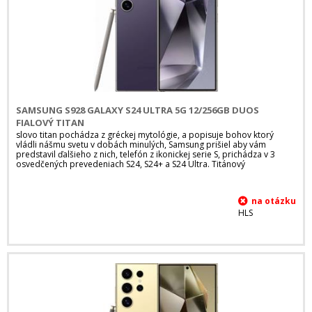
SAMSUNG S928 GALAXY S24 ULTRA 5G 12/256GB DUOS
FIALOVÝ TITAN
slovo titan pochádza z gréckej mytológie, a popisuje bohov ktorý
vládli nášmu svetu v dobách minulých, Samsung prišiel aby vám
predstavil ďalšieho z nich, telefón z ikonickej serie S, prichádza v 3
osvedčených prevedeniach S24, S24+ a S24 Ultra. Titánový
HLS