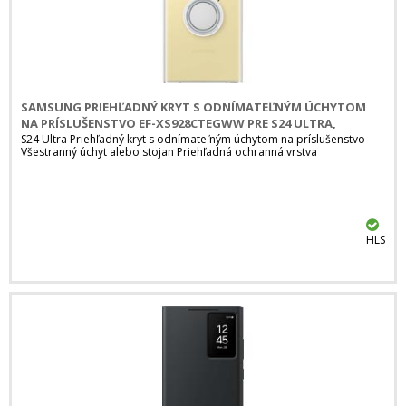
SAMSUNG PRIEHĽADNÝ KRYT S ODNÍMATEĽNÝM ÚCHYTOM
NA PRÍSLUŠENSTVO EF-XS928CTEGWW PRE S24 ULTRA,
PRIEHĽADNÁ
S24 Ultra Priehľadný kryt s odnímateľným úchytom na príslušenstvo
Všestranný úchyt alebo stojan Priehľadná ochranná vrstva
HLS