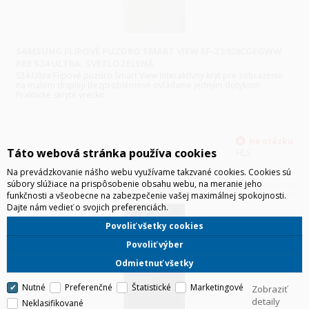
SAMSUNG FLIPOVÉ PUZDRO SMART VIEW EF-ZS928CGEGWW
PRE S24 ULTRA, SVETLOZELENÁ
S24 Ultra Flipové puzdro Smart View Interaktívny kryt pre zobrazenie
na malom displeji Bezproblémové ovládanie jedným dotykom
Praktické skryté vrecko
Táto webová stránka používa cookies
HLS
Na prevádzkovanie nášho webu využívame takzvané cookies. Cookies sú
súbory slúžiace na prispôsobenie obsahu webu, na meranie jeho
funkčnosti a všeobecne na zabezpečenie vašej maximálnej spokojnosti.
Dajte nám vedieť o svojich preferenciách.
Povoliť všetky cookies
Povoliť výber
Odmietnuť všetky
Nutné
Preferenčné
Štatistické
Marketingové
Zobraziť
detaily
Neklasifikované