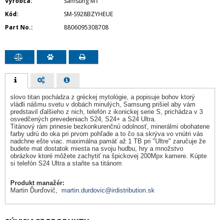
Výrobca
Samsung MT
Kód
SM-S928BZYHEUE
Part No.
8806095308708
slovo titan pochádza z gréckej mytológie, a popisuje bohov ktorý
vládli nášmu svetu v dobách minulých, Samsung prišiel aby vám
predstavil ďalšieho z nich, telefón z ikonickej serie S, prichádza v 3
osvedčených prevedeniach S24, S24+ a S24 Ultra.
Titánový rám prinesie bezkonkurenčnú odolnosť, minerálmi obohatene
farby udrú do oka pri prvom pohľade a to čo sa skrýva vo vnútri vás
nadchne ešte viac. maximálna pamäť až 1 TB pri "Ultre" zaručuje že
budete mat dostatok miesta na svoju hudbu, hry a množstvo
obrázkov ktoré môžete zachytiť na špickovej 200Mpx kamere. Kúpte
si telefón S24 Ultra a staňte sa titánom
Produkt manažér:
Martin Ďurďovič,
martin.durdovic@irdistribution.sk