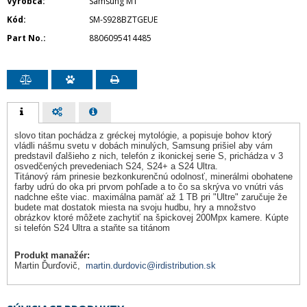
Výrobca
Samsung MT
Kód
SM-S928BZTGEUE
Part No.
8806095414485
slovo titan pochádza z gréckej mytológie, a popisuje bohov ktorý
vládli nášmu svetu v dobách minulých, Samsung prišiel aby vám
predstavil ďalšieho z nich, telefón z ikonickej serie S, prichádza v 3
osvedčených prevedeniach S24, S24+ a S24 Ultra.
Titánový rám prinesie bezkonkurenčnú odolnosť, minerálmi obohatene
farby udrú do oka pri prvom pohľade a to čo sa skrýva vo vnútri vás
nadchne ešte viac. maximálna pamäť až 1 TB pri "Ultre" zaručuje že
budete mat dostatok miesta na svoju hudbu, hry a množstvo
obrázkov ktoré môžete zachytiť na špickovej 200Mpx kamere. Kúpte
si telefón S24 Ultra a staňte sa titánom
Produkt manažér:
Martin Ďurďovič,
martin.durdovic@irdistribution.sk