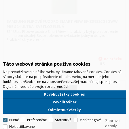
SAMSUNG FLIPOVÉ PUZDRO SMART VIEW EF-ZS928CGEGWW
PRE S24 ULTRA, SVETLOZELENÁ
S24 Ultra Flipové puzdro Smart View Interaktívny kryt pre zobrazenie
na malom displeji Bezproblémové ovládanie jedným dotykom
Praktické skryté vrecko
Táto webová stránka používa cookies
HLS
Na prevádzkovanie nášho webu využívame takzvané cookies. Cookies sú
súbory slúžiace na prispôsobenie obsahu webu, na meranie jeho
funkčnosti a všeobecne na zabezpečenie vašej maximálnej spokojnosti.
Dajte nám vedieť o svojich preferenciách.
Povoliť všetky cookies
Povoliť výber
Odmietnuť všetky
Nutné
Preferenčné
Štatistické
Marketingové
Zobraziť
detaily
Neklasifikované