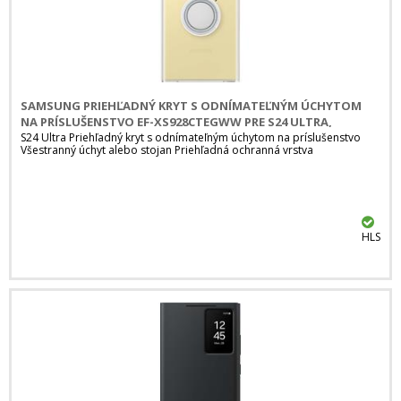
SAMSUNG PRIEHĽADNÝ KRYT S ODNÍMATEĽNÝM ÚCHYTOM
NA PRÍSLUŠENSTVO EF-XS928CTEGWW PRE S24 ULTRA,
PRIEHĽADNÁ
S24 Ultra Priehľadný kryt s odnímateľným úchytom na príslušenstvo
Všestranný úchyt alebo stojan Priehľadná ochranná vrstva
HLS