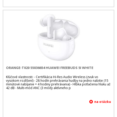
ORANGE-T020 55036654 HUAWEI FREEBUDS 5I WHITE
Kľúčové vlastnosti: - Certifikácia Hi-Res Audio Wireless (zvuk vo
vysokom rozlíšení) - 28 hodín prehrávania hudby na jedno nabitie (15
minútové nabíjanie = 4 hodiny prehrávania) - Hĺbka potlačenia hluku až
42 dB - Multi-mód ANC (3 módy aktívneho p