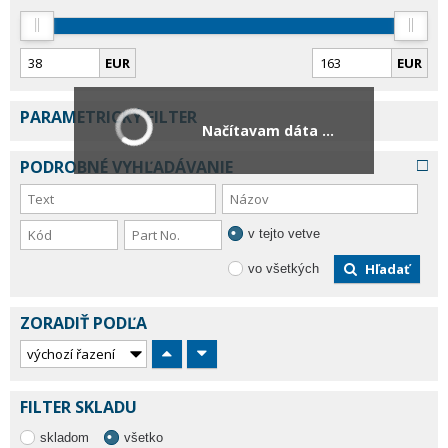
EUR
EUR
PARAMETRICKÝ FILTER
Načítavam dáta ...
PODROBNÉ VYHĽADÁVANIE
v tejto vetve
Hľadať
vo všetkých
ZORADIŤ PODĽA
FILTER SKLADU
skladom
všetko