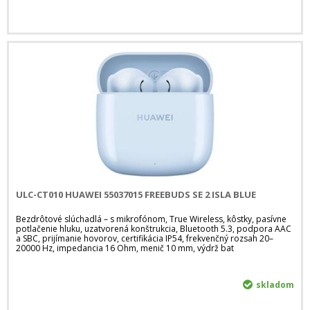
ULC-CT010 HUAWEI 55037015 FREEBUDS SE 2 ISLA BLUE
Bezdrôtové slúchadlá – s mikrofónom, True Wireless, kôstky, pasívne
potlačenie hluku, uzatvorená konštrukcia, Bluetooth 5.3, podpora AAC
a SBC, prijímanie hovorov, certifikácia IP54, frekvenčný rozsah 20–
20000 Hz, impedancia 16 Ohm, menič 10 mm, výdrž bat
skladom