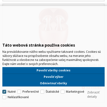
Táto webová stránka používa cookies
Na prevádzkovanie nášho webu využívame takzvané cookies. Cookies sú
súbory slúžiace na prispôsobenie obsahu webu, na meranie jeho
HONEY-T105 5036455 HUAWEI FREEBUDS 5 CORAL ORANGE
funkčnosti a všeobecne na zabezpečenie vašej maximálnej spokojnosti.
Dajte nám vedieť o svojich preferenciách.
Bezdrôtové slúchadlá Huawei Freebuds 5 s podporou Hi-Res Audio sú
vybavené ultra magnetickým 11 mm meničom, technológiou Open-fit
Povoliť všetky cookies
ANC s tromi mikrofónmi, ovládaním Smart Touch Control a
certifikáciou IPX4. Špecifikácia Podpora Hi-Res Audio Certifikác
Povoliť výber
Odmietnuť všetky
Nutné
Preferenčné
Štatistické
Marketingové
Zobraziť
detaily
Neklasifikované