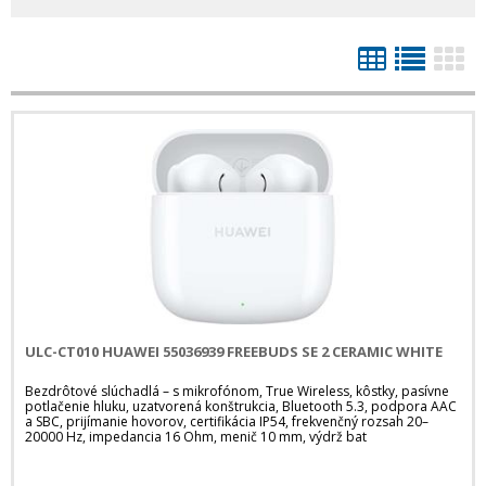
ULC-CT010 HUAWEI 55036939 FREEBUDS SE 2 CERAMIC WHITE
Bezdrôtové slúchadlá – s mikrofónom, True Wireless, kôstky, pasívne
potlačenie hluku, uzatvorená konštrukcia, Bluetooth 5.3, podpora AAC
a SBC, prijímanie hovorov, certifikácia IP54, frekvenčný rozsah 20–
20000 Hz, impedancia 16 Ohm, menič 10 mm, výdrž bat