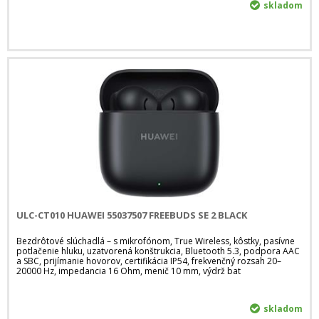
skladom
ULC-CT010 HUAWEI 55037507 FREEBUDS SE 2 BLACK
Bezdrôtové slúchadlá – s mikrofónom, True Wireless, kôstky, pasívne
potlačenie hluku, uzatvorená konštrukcia, Bluetooth 5.3, podpora AAC
a SBC, prijímanie hovorov, certifikácia IP54, frekvenčný rozsah 20–
20000 Hz, impedancia 16 Ohm, menič 10 mm, výdrž bat
skladom