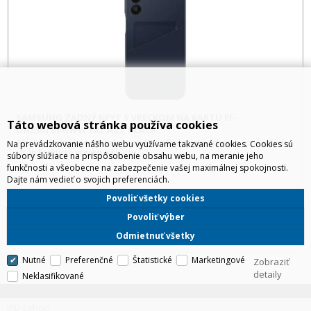
SAMSUNG ZADNÝ KRYT S VRECKOM NA KARTU EF-
Táto webová stránka používa cookies
OA256TBEGWW PRE A25, BLACK
A25 5G Zadný kryt s vreckom na kartu Dokonalá ochrana zo všetkých
Na prevádzkovanie nášho webu využívame takzvané cookies. Cookies sú
strán Praktické vrecko na kartu
súbory slúžiace na prispôsobenie obsahu webu, na meranie jeho
funkčnosti a všeobecne na zabezpečenie vašej maximálnej spokojnosti.
Dajte nám vedieť o svojich preferenciách.
Povoliť všetky cookies
Povoliť výber
HLS
Odmietnuť všetky
Nutné
Preferenčné
Štatistické
Marketingové
Zobraziť
detaily
Neklasifikované
IRD Eshop