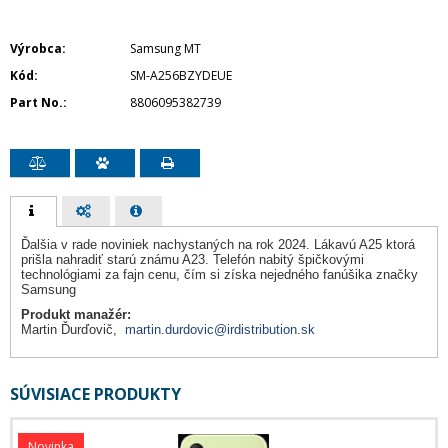
Výrobca
Samsung MT
Kód
SM-A256BZYDEUE
Part No.
8806095382739
Ďalšia v rade noviniek nachystaných na rok 2024. Lákavú A25 ktorá
prišla nahradiť starú známu A23. Telefón nabitý špičkovými
technológiami za fajn cenu, čím si získa nejedného fanúšika značky
Samsung
Produkt manažér:
Martin Ďurďovič,
martin.durdovic@irdistribution.sk
SÚVISIACE PRODUKTY
Novinka