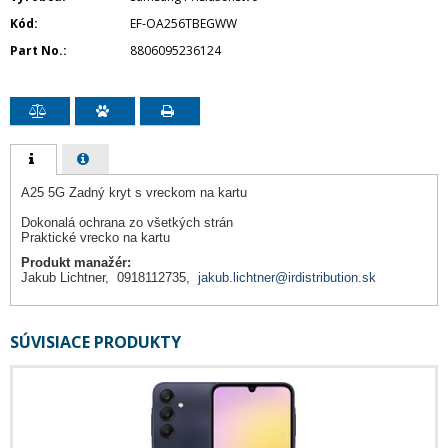
Kód
EF-OA256TBEGWW
Part No.
8806095236124
A25 5G Zadný kryt s vreckom na kartu
Dokonalá ochrana zo všetkých strán
Praktické vrecko na kartu
Produkt manažér:
Jakub Lichtner, 0918112735,
jakub.lichtner@irdistribution.sk
SÚVISIACE PRODUKTY