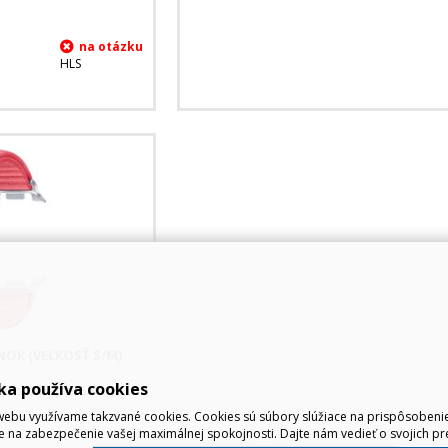
HLS
OK (VEĽKOSŤ S/M)
ka používa cookies
kosť S/M) pre Galaxy
ebu využívame takzvané cookies. Cookies sú súbory slúžiace na prispôsoben
e na zabezpečenie vašej maximálnej spokojnosti. Dajte nám vedieť o svojich pr