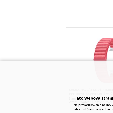
SAMSUNG LÁTKOVÝ REMIEN
PRE FRESH8/WISE8 RUŽOVÝ
Táto webová strán
Samsung Látkový remienok (veľ
Watch8/Watch8 Classic ružový
Na prevádzkovanie nášho w
jeho funkčnosti a všeobecn