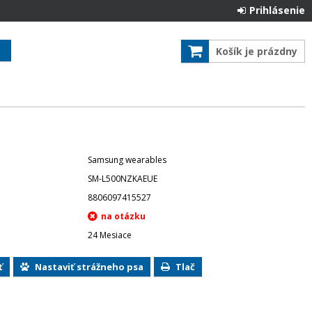
Prihlásenie
Košík je prázdny
Samsung wearables
SM-L500NZKAEUE
8806097415527
24 Mesiace
ť
Nastaviť strážneho psa
Tlač