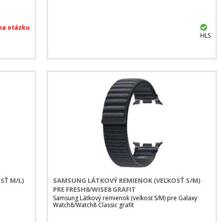
HLS
SŤ M/L)
SAMSUNG LÁTKOVÝ REMIENOK (VEĽKOSŤ S/M)
PRE FRESH8/WISE8 GRAFIT
e
Samsung Látkový remienok (veľkosť S/M) pre Galaxy
Watch8/Watch8 Classic grafit