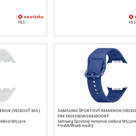
HLS
HLS
NOK (VEĽKOSŤ M/L)
SAMSUNG ŠPORTOVÝ REMIENOK (VEĽKO
PRE FRESH8/WISE8 MODRÝ
ľkosť M/L) pre
Samsung Športový remienok (veľkosť M/L) pr
Fresh8/Wise8 modrý