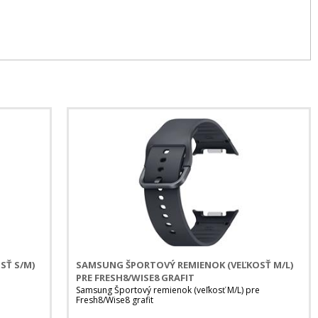
SŤ S/M)
SAMSUNG ŠPORTOVÝ REMIENOK (VEĽKOSŤ M/L)
PRE FRESH8/WISE8 GRAFIT
e
Samsung Športový remienok (veľkosť M/L) pre
Fresh8/Wise8 grafit