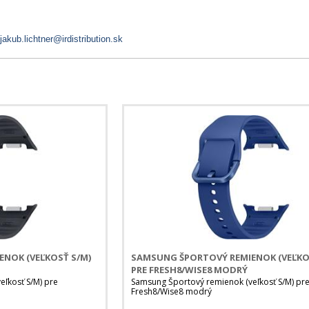
jakub.lichtner@irdistribution.sk
NOK (VEĽKOSŤ S/M)
SAMSUNG ŠPORTOVÝ REMIENOK (VEĽKO
PRE FRESH8/WISE8 MODRÝ
ľkosť S/M) pre
Samsung Športový remienok (veľkosť S/M) pr
Fresh8/Wise8 modrý