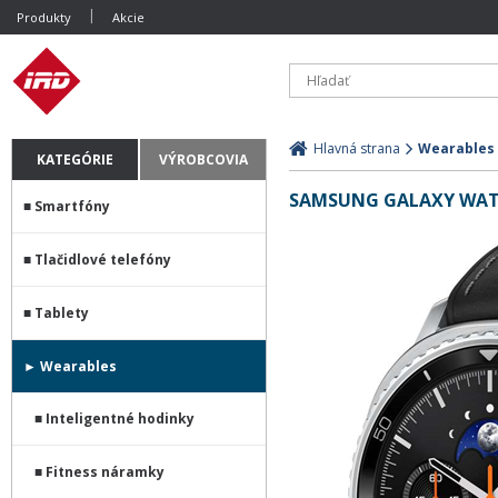
Produkty
Akcie
Hlavná strana
Wearables
KATEGÓRIE
VÝROBCOVIA
SAMSUNG GALAXY WATC
Smartfóny
Tlačidlové telefóny
Tablety
Wearables
Inteligentné hodinky
Fitness náramky