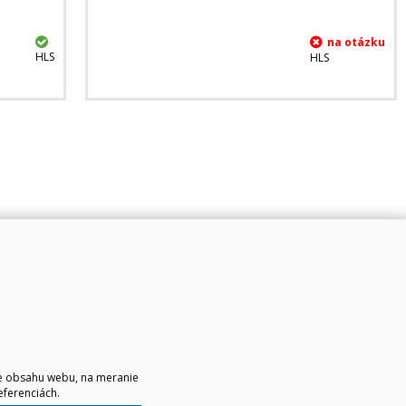
HLS
HLS
ie obsahu webu, na meranie
eferenciách.