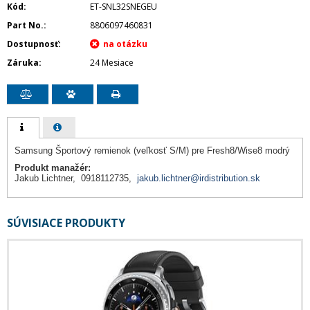
Kód
ET-SNL32SNEGEU
Part No.
8806097460831
Dostupnosť
Záruka
24 Mesiace
Samsung Športový remienok (veľkosť S/M) pre Fresh8/Wise8 modrý
Produkt manažér:
Jakub Lichtner, 0918112735,
jakub.lichtner@irdistribution.sk
SÚVISIACE PRODUKTY