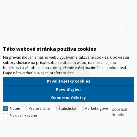
HLS
Táto webová stránka používa cookies
Na prevádzkovanie nášho webu využívame takzvané cookies. Cookies sú
súbory slúžiace na prispôsobenie obsahu webu, na meranie jeho
funkčnosti a všeobecne na zabezpečenie vašej maximálnej spokojnosti.
Dajte nám vedieť o svojich preferenciách.
Povoliť všetky cookies
Povoliť výber
Odmietnuť všetky
Nutné
Preferenčné
Štatistické
Marketingové
Zobraziť
detaily
Neklasifikované
SAMSUNG GALAXY WATCH8 40MM GRAFIT