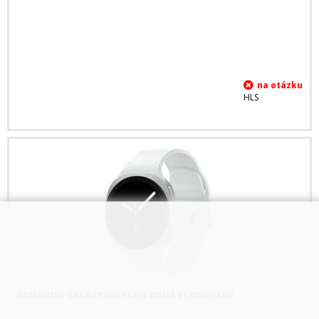
HLS
SAMSUNG GALAXY WATCH8 40MM STRIEBORNÉ