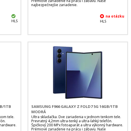
Prémiové zariadenie na prácu i zábavu. Naše
najbezpečnejšie zariadenie.
HLS
HLS
GB/1TB
SAMSUNG F966 GALAXY Z FOLD7 5G 16GB/1TB
MODRÁ
kom tele.
Ultra skladačka. Dve zariadenia v jednom tenkom tele.
fón.
Prevratný 4,2mm ultra-tenký a ultra-ľahký telefón.
 hardware.
Špičkový 200 MPx fotoaparát a ultra výkonný hardware.
Prémiové zariadenie na prácu i zábavu. Naše