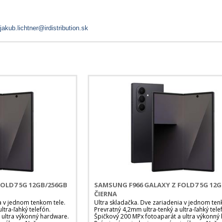
jakub.lichtner@irdistribution.sk
OLD7 5G 12GB/256GB
SAMSUNG F966 GALAXY Z FOLD7 5G 12
ČIERNA
a v jednom tenkom tele.
Ultra skladačka. Dve zariadenia v jednom ten
ltra-ľahký telefón.
Prevratný 4,2mm ultra-tenký a ultra-ľahký tele
 ultra výkonný hardware.
Špičkový 200 MPx fotoaparát a ultra výkonný