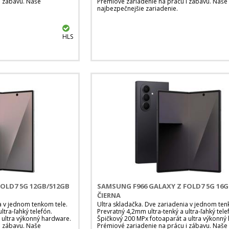
i zábavu. Naše
Prémiové zariadenie na prácu i zábavu. Naše
najbezpečnejšie zariadenie.
HLS
OLD7 5G 12GB/512GB
SAMSUNG F966 GALAXY Z FOLD7 5G 16
ČIERNA
a v jednom tenkom tele.
Ultra skladačka. Dve zariadenia v jednom ten
ltra-ľahký telefón.
Prevratný 4,2mm ultra-tenký a ultra-ľahký tele
 ultra výkonný hardware.
Špičkový 200 MPx fotoaparát a ultra výkonný
i zábavu. Naše
Prémiové zariadenie na prácu i zábavu. Naše