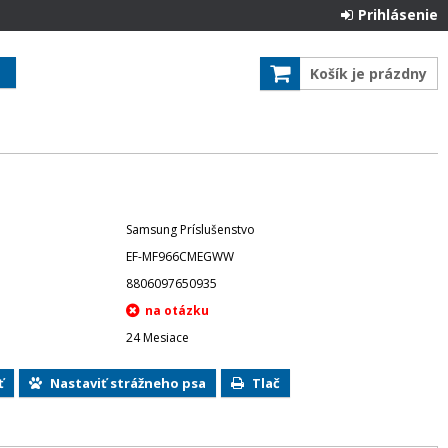
Prihlásenie
Košík je prázdny
Samsung Príslušenstvo
EF-MF966CMEGWW
8806097650935
24 Mesiace
ť
Nastaviť strážneho psa
Tlač