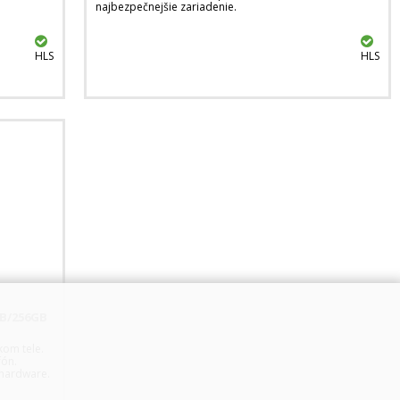
najbezpečnejšie zariadenie.
HLS
HLS
GB/256GB
kom tele.
fón.
 hardware.