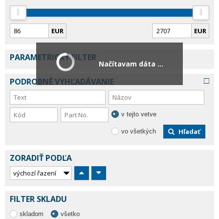
EUR
EUR
PARAMETRICKÝ FILTER
Načítavam dáta ...
PODROBNÉ VYHĽADÁVANIE
v tejto vetve
Hľadať
vo všetkých
ZORADIŤ PODĽA
FILTER SKLADU
skladom
všetko