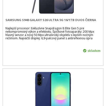
SAMSUNG S948 GALAXY S26 ULTRA 5G 16/1TB DUOS ČIERNA
Najlepší procesor: Exkluzívne Snapdragon 8 Elite Gen 5 pre
nekompromisný výkon a efektivitu. Špičkové fotoaparáty: 200 Mpx
hlavný senzor a nový 50 Mpx ultraširoký objektív s lepším nočným
režimom. Najväčší displej: 6,9-palcový panel s antireflexnou úpra
skladom