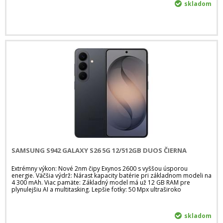
skladom
SAMSUNG S942 GALAXY S26 5G 12/512GB DUOS ČIERNA
Extrémny výkon: Nové 2nm čipy Exynos 2600 s vyššou úsporou
energie. Väčšia výdrž: Nárast kapacity batérie pri základnom modeli na
4 300 mAh. Viac pamäte: Základný model má už 12 GB RAM pre
plynulejšiu AI a multitasking. Lepšie fotky: 50 Mpx ultraširoko
skladom