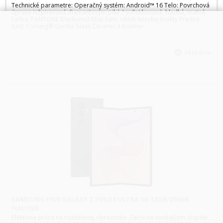
Technické parametre: Operačný systém: Android™ 16 Telo: Povrchová
úprava inšpirovaná diamantovým piké / sofistikovaná, hladká, matná
Farba: PANTONE Blackened Blue Rám: Hliník leteckej kvality Predná
časť: Corning® Gorilla Glass Ceramic 3 Rozmer
skladom
SAMSUNG F976 GALAXY Z FOLD8 ULTRA 5G 12GB/256GB
FIALOVÁ
Efektívna práca na rozdelenej obrazovke. Začni na vonkajšom displeji