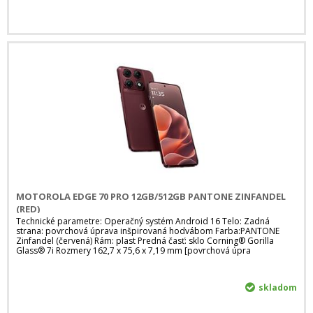
MOTOROLA EDGE 70 PRO 12GB/512GB PANTONE ZINFANDEL
(RED)
Technické parametre: Operačný systém Android 16 Telo: Zadná
strana: povrchová úprava inšpirovaná hodvábom Farba:PANTONE
Zinfandel (červená) Rám: plast Predná časť: sklo Corning® Gorilla
Glass® 7i Rozmery 162,7 x 75,6 x 7,19 mm [povrchová úpra
skladom