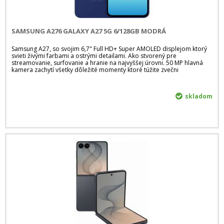
SAMSUNG A276 GALAXY A27 5G 6/128GB MODRÁ
Samsung A27, so svojim 6,7" Full HD+ Super AMOLED displejom ktorý
svieti živými farbami a ostrými detailami. Ako stvorený pre
streamovanie, surfovanie a hranie na najvyššej úrovni. 50 MP hlavná
kamera zachytí všetky dôležité momenty ktoré túžite zvečni
skladom