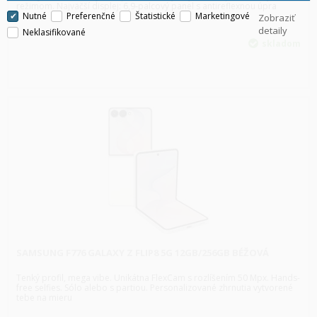
režimom. Najväčší displej: 6,9-palcový panel s antireflexnou úpra
Nutné
Preferenčné
Štatistické
Marketingové
Zobraziť
detaily
Neklasifikované
skladom
SAMSUNG F776 GALAXY Z FLIP8 5G 12GB/256GB BÉŽOVÁ
Tenký profil, mega vibe. Unikátna FlexCam s rozlíšením 50 Mpx. Hands-
free selfies. Sólo alebo s partiou. Personalizované zhrnutia vytvorené
tebe na mieru