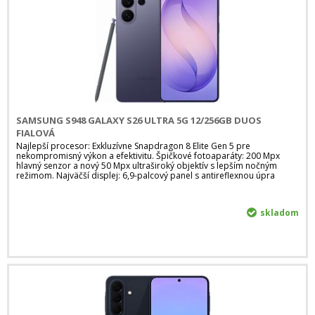
SAMSUNG S948 GALAXY S26 ULTRA 5G 12/256GB DUOS
FIALOVÁ
Najlepší procesor: Exkluzívne Snapdragon 8 Elite Gen 5 pre
nekompromisný výkon a efektivitu. Špičkové fotoaparáty: 200 Mpx
hlavný senzor a nový 50 Mpx ultraširoký objektív s lepším nočným
režimom. Najväčší displej: 6,9-palcový panel s antireflexnou úpra
skladom