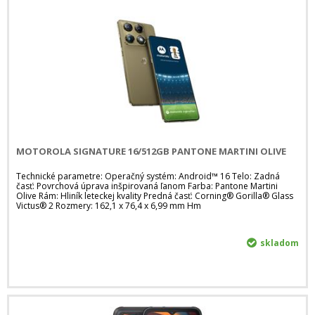
MOTOROLA SIGNATURE 16/512GB PANTONE MARTINI OLIVE
Technické parametre: Operačný systém: Android™ 16 Telo: Zadná
časť: Povrchová úprava inšpirovaná ľanom Farba: Pantone Martini
Olive Rám: Hliník leteckej kvality Predná časť: Corning® Gorilla® Glass
Victus® 2 Rozmery: 162,1 x 76,4 x 6,99 mm Hm
skladom