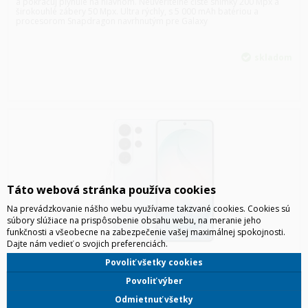
a pokračuj plynule na hlavnom. Neuveriteľne čisté snímky 200 Mpx a
širokouhlé zábery 50 Mpx. Ultra rýchly, s 5 000 mAh batériou a
procesorom Snapdragon navrhnutým pre Galaxy
skladom
Táto webová stránka používa cookies
Na prevádzkovanie nášho webu využívame takzvané cookies. Cookies sú
súbory slúžiace na prispôsobenie obsahu webu, na meranie jeho
funkčnosti a všeobecne na zabezpečenie vašej maximálnej spokojnosti.
Dajte nám vedieť o svojich preferenciách.
SAMSUNG S948 GALAXY S26 ULTRA 5G 12/256GB DUOS MODRÁ
Povoliť všetky cookies
Povoliť výber
Najlepší procesor: Exkluzívne Snapdragon 8 Elite Gen 5 pre
nekompromisný výkon a efektivitu. Špičkové fotoaparáty: 200 Mpx
Odmietnuť všetky
hlavný senzor a nový 50 Mpx ultraširoký objektív s lepším nočným