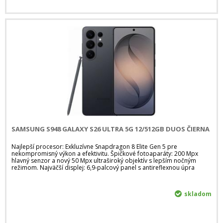
SAMSUNG S948 GALAXY S26 ULTRA 5G 12/512GB DUOS ČIERNA
Najlepší procesor: Exkluzívne Snapdragon 8 Elite Gen 5 pre
nekompromisný výkon a efektivitu. Špičkové fotoaparáty: 200 Mpx
hlavný senzor a nový 50 Mpx ultraširoký objektív s lepším nočným
režimom. Najväčší displej: 6,9-palcový panel s antireflexnou úpra
skladom