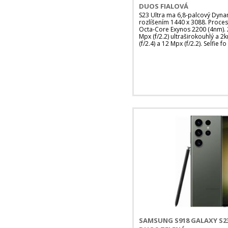
DUOS FIALOVÁ
S23 Ultra ma 6,8-palcový Dyna
rozlíšením 1440 x 3088. Proce
Octa-Core Exynos 2200 (4nm). 2
Mpx (f/2.2) ultraširokouhlý a 2
(f/2.4) a 12 Mpx (f/2.2). Selfie fo
SAMSUNG S918 GALAXY S23