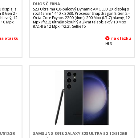
DUOS ČIERNA
displej s
S23 Ultra ma 6,8-palcový Dynamic AMOLED 2X displej s
 8 Gen 2 -
rozlíšením 1440 x 3088. Procesor Snapdragon 8 Gen 2 -
hlavný, 12
Octa-Core Exynos 2200 (4nm). 200 Mpx (f/1.7) hlavný, 12
ív 10 Mpx
Mpx (f/2.2) ultraširokouhlý a 2krat teleobjektív 10 Mpx
(f/2.4) a 12 Mpx (f/2.2). Selfie fo
HLS
2/512GB
SAMSUNG S918 GALAXY S23 ULTRA 5G 12/512GB