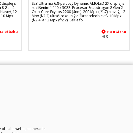
displej s
S23 Ultra ma 6,8-palcový Dynamic AMOLED 2X displej s
 8 Gen 2 -
rozlíšením 1440 x 3088. Procesor Snapdragon 8 Gen 2 -
hlavný, 12
Octa-Core Exynos 2200 (4nm). 200 Mpx (f/1.7) hlavný, 12
ív 10 Mpx
Mpx (f/2.2) ultraširokouhlý a 2krat teleobjektív 10 Mpx
(f/2.4) a 12 Mpx (f/2.2). Selfie fo
HLS
ie obsahu webu, na meranie