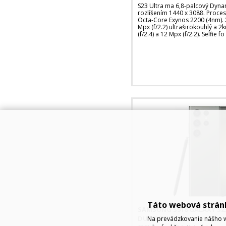
S23 Ultra ma 6,8-palcový Dyna
rozlíšením 1440 x 3088. Proce
Octa-Core Exynos 2200 (4nm). 2
Mpx (f/2.2) ultraširokouhlý a 2
(f/2.4) a 12 Mpx (f/2.2). Selfie fo
Táto webová strán
SAMSUNG S918 GALAXY S23
DUOS ZELENÁ
Na prevádzkovanie nášho w