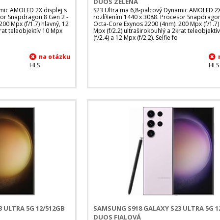
DUOS ZELENÁ
mic AMOLED 2X displej s
S23 Ultra ma 6,8-palcový Dynamic AMOLED 2X 
sor Snapdragon 8 Gen 2 -
rozlíšením 1440 x 3088. Procesor Snapdragon
00 Mpx (f/1.7) hlavný, 12
Octa-Core Exynos 2200 (4nm). 200 Mpx (f/1.7) 
krat teleobjektív 10 Mpx
Mpx (f/2.2) ultraširokouhlý a 2krat teleobjekt
(f/2.4) a 12 Mpx (f/2.2). Selfie fo
HLS
HLS
 ULTRA 5G 12/512GB
SAMSUNG S918 GALAXY S23 ULTRA 5G 1
DUOS FIALOVÁ