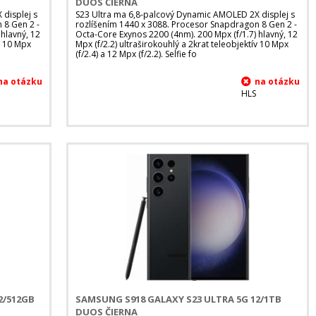
DUOS ČIERNA
displej s
S23 Ultra ma 6,8-palcový Dynamic AMOLED 2X displej s
 8 Gen 2 -
rozlíšením 1440 x 3088. Procesor Snapdragon 8 Gen 2 -
hlavný, 12
Octa-Core Exynos 2200 (4nm). 200 Mpx (f/1.7) hlavný, 12
ív 10 Mpx
Mpx (f/2.2) ultraširokouhlý a 2krat teleobjektív 10 Mpx
(f/2.4) a 12 Mpx (f/2.2). Selfie fo
HLS
2/512GB
SAMSUNG S918 GALAXY S23 ULTRA 5G 12/1TB
DUOS ČIERNA