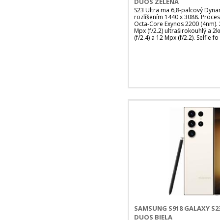
DUOS ZELENÁ
S23 Ultra ma 6,8-palcový Dyna
rozlíšením 1440 x 3088. Proce
Octa-Core Exynos 2200 (4nm). 2
Mpx (f/2.2) ultraširokouhlý a 2
(f/2.4) a 12 Mpx (f/2.2). Selfie fo
SAMSUNG S918 GALAXY S23
DUOS BIELA