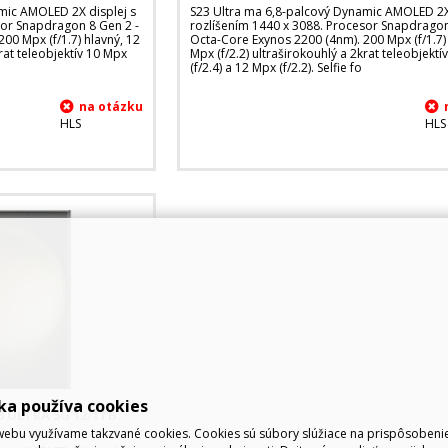
mic AMOLED 2X displej s
S23 Ultra ma 6,8-palcový Dynamic AMOLED 2X 
sor Snapdragon 8 Gen 2 -
rozlíšením 1440 x 3088. Procesor Snapdragon
00 Mpx (f/1.7) hlavný, 12
Octa-Core Exynos 2200 (4nm). 200 Mpx (f/1.7) 
krat teleobjektív 10 Mpx
Mpx (f/2.2) ultraširokouhlý a 2krat teleobjekt
(f/2.4) a 12 Mpx (f/2.2). Selfie fo
HLS
HLS
ka používa cookies
 ULTRA 5G 12/1TB
ebu využívame takzvané cookies. Cookies sú súbory slúžiace na prispôsoben