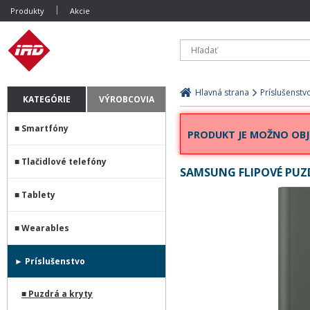
Produkty
Akcie
Hlavná strana
Príslušenstv
KATEGÓRIE
VÝROBCOVIA
Smartfóny
PRODUKT JE MOŽNO OBJ
Tlačidlové telefóny
SAMSUNG FLIPOVÉ PUZD
Tablety
Wearables
Príslušenstvo
Puzdrá a kryty