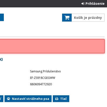
Prihlásenie
Košík je prázdny
KI
Samsung Príslušenstvo
EF-ZS918CGEGWW
8806094772920
ť
Nastaviť strážneho psa
Tlač