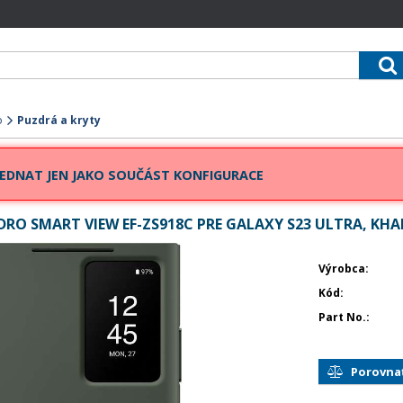
o
Puzdrá a kryty
EDNAT JEN JAKO SOUČÁST KONFIGURACE
RO SMART VIEW EF-ZS918C PRE GALAXY S23 ULTRA, KHA
Výrobca
Kód
Part No.
Porovna