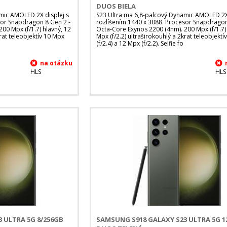
DUOS BIELA
mic AMOLED 2X displej s
S23 Ultra ma 6,8-palcový Dynamic AMOLED 2X 
sor Snapdragon 8 Gen 2 -
rozlíšením 1440 x 3088. Procesor Snapdragon
00 Mpx (f/1.7) hlavný, 12
Octa-Core Exynos 2200 (4nm). 200 Mpx (f/1.7) 
krat teleobjektív 10 Mpx
Mpx (f/2.2) ultraširokouhlý a 2krat teleobjekt
(f/2.4) a 12 Mpx (f/2.2). Selfie fo
HLS
HLS
 ULTRA 5G 8/256GB
SAMSUNG S918 GALAXY S23 ULTRA 5G 1