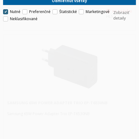
Odmietnuť všetky
Nutné
Preferenčné
Štatistické
Marketingové
Zobraziť
HLS
detaily
Neklasifikované
SAMSUNG 65W POWER ADAPTER TRIO EP-T6530NB
Samsung 65W Power Adapter Trio EP-T6530NB