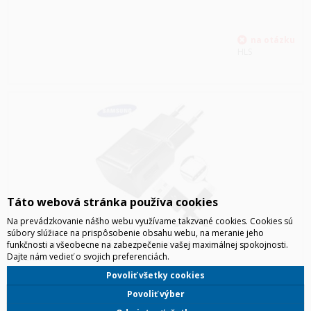
HLS
Táto webová stránka používa cookies
Na prevádzkovanie nášho webu využívame takzvané cookies. Cookies sú
súbory slúžiace na prispôsobenie obsahu webu, na meranie jeho
SAMSUNG CESTOVNÁ NABÍJAČKA S USB-C, 45W, EP-T4510XB
funkčnosti a všeobecne na zabezpečenie vašej maximálnej spokojnosti.
Dajte nám vedieť o svojich preferenciách.
ČIERNY
Samsung cestovná nabíjačka s USB-C, 45W, EP-T4510XB čierny
Povoliť všetky cookies
Povoliť výber