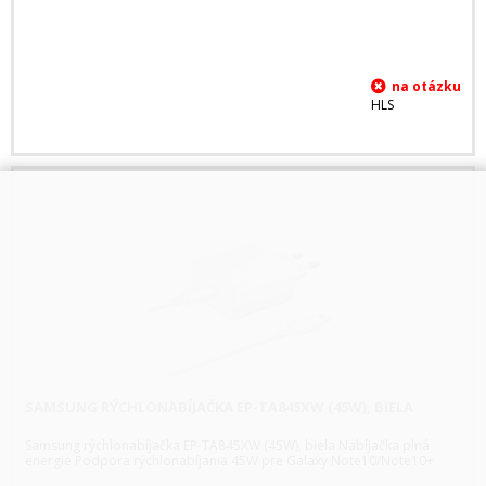
HLS
SAMSUNG RÝCHLONABÍJAČKA EP-TA845XW (45W), BIELA
Samsung rýchlonabíjačka EP-TA845XW (45W), biela Nabíjačka plná
energie Podpora rýchlonabíjania 45W pre Galaxy Note10/Note10+