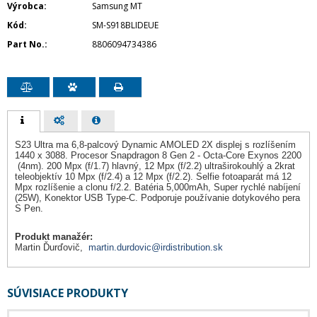
Výrobca
Samsung MT
Kód
SM-S918BLIDEUE
Part No.
8806094734386
S23 Ultra ma 6,8-palcový Dynamic AMOLED 2X displej s rozlíšením
1440 x 3088. Procesor Snapdragon 8 Gen 2 - Octa-Core Exynos 2200
(4nm). 200 Mpx (f/1.7) hlavný, 12 Mpx (f/2.2) ultraširokouhlý a 2krat
teleobjektív 10 Mpx (f/2.4) a 12 Mpx (f/2.2). Selfie fotoaparát má 12
Mpx rozlíšenie a clonu f/2.2. Batéria 5,000mAh, Super rychlé nabíjení
(25W), Konektor USB Type-C. Podporuje používanie dotykového pera
S Pen.
Produkt manažér:
Martin Ďurďovič,
martin.durdovic@irdistribution.sk
SÚVISIACE PRODUKTY