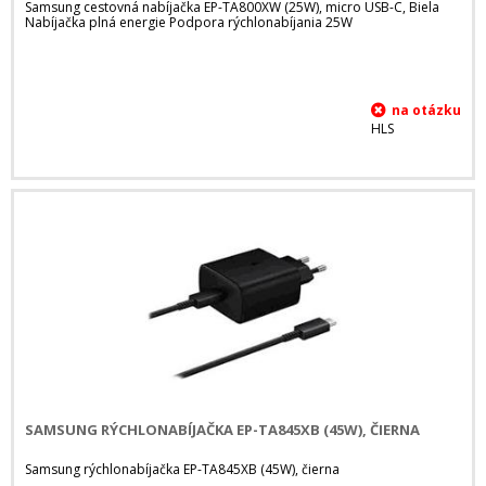
Samsung cestovná nabíjačka EP-TA800XW (25W), micro USB-C, Biela
Nabíjačka plná energie Podpora rýchlonabíjania 25W
HLS
SAMSUNG RÝCHLONABÍJAČKA EP-TA845XB (45W), ČIERNA
Samsung rýchlonabíjačka EP-TA845XB (45W), čierna