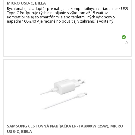
MICRO USB-C, BIELA
Rýchlonabíjací adaptér pre nabíjanie kompatibilných zariadení cez USB
Type-C Podporuje rýchle nabíjanie s výkonom až 15 wattov
Kompatibilné aj so smartfónmi alebo tabletmi iných výrobcov S
napätím 100-240 V je možné ho použiť aj v zahraničí s voliteľný
HLS
SAMSUNG CESTOVNÁ NABÍJAČKA EP-TA800XW (25W), MICRO
USB-C, BIELA