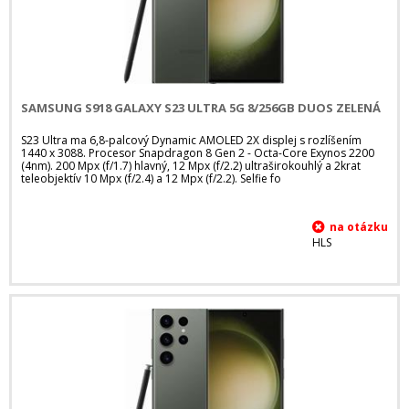
SAMSUNG S918 GALAXY S23 ULTRA 5G 8/256GB DUOS ZELENÁ
S23 Ultra ma 6,8-palcový Dynamic AMOLED 2X displej s rozlíšením
1440 x 3088. Procesor Snapdragon 8 Gen 2 - Octa-Core Exynos 2200
(4nm). 200 Mpx (f/1.7) hlavný, 12 Mpx (f/2.2) ultraširokouhlý a 2krat
teleobjektív 10 Mpx (f/2.4) a 12 Mpx (f/2.2). Selfie fo
HLS