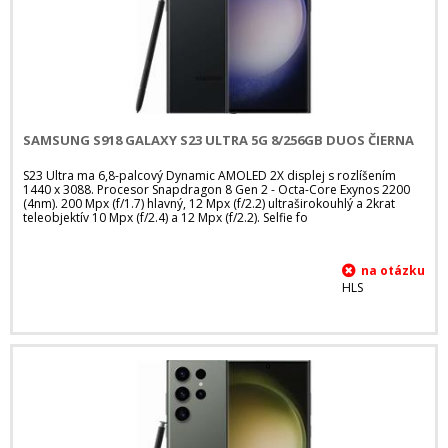
SAMSUNG S918 GALAXY S23 ULTRA 5G 8/256GB DUOS ČIERNA
S23 Ultra ma 6,8-palcový Dynamic AMOLED 2X displej s rozlíšením
1440 x 3088. Procesor Snapdragon 8 Gen 2 - Octa-Core Exynos 2200
(4nm). 200 Mpx (f/1.7) hlavný, 12 Mpx (f/2.2) ultraširokouhlý a 2krat
teleobjektív 10 Mpx (f/2.4) a 12 Mpx (f/2.2). Selfie fo
HLS