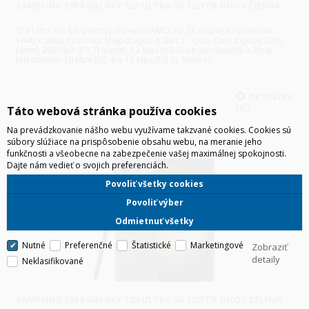
SAMSUNG S918 GALAXY S23 ULTRA 5G 12/1TB DUOS ČIERNA
S23 Ultra ma 6,8-palcový Dynamic AMOLED 2X displej s rozlíšením
1440 x 3088. Procesor Snapdragon 8 Gen 2 - Octa-Core Exynos 2200
(4nm). 200 Mpx (f/1.7) hlavný, 12 Mpx (f/2.2) ultraširokouhlý a 2krat
teleobjektív 10 Mpx (f/2.4) a 12 Mpx (f/2.2). Selfie fo
HLS
Táto webová stránka používa cookies
Na prevádzkovanie nášho webu využívame takzvané cookies. Cookies sú
súbory slúžiace na prispôsobenie obsahu webu, na meranie jeho
funkčnosti a všeobecne na zabezpečenie vašej maximálnej spokojnosti.
Dajte nám vedieť o svojich preferenciách.
Povoliť všetky cookies
Povoliť výber
Odmietnuť všetky
Nutné
Preferenčné
Štatistické
Marketingové
Zobraziť
detaily
Neklasifikované
SAMSUNG S918 GALAXY S23 ULTRA 5G 12/1TB DUOS ZELENÁ