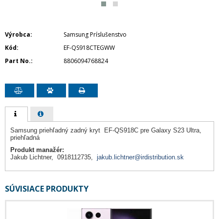
Výrobca
Samsung Príslušenstvo
Kód
EF-QS918CTEGWW
Part No.
8806094768824
Samsung priehľadný zadný kryt EF-QS918C pre Galaxy S23 Ultra,
priehľadná
Produkt manažér:
Jakub Lichtner, 0918112735,
jakub.lichtner@irdistribution.sk
SÚVISIACE PRODUKTY