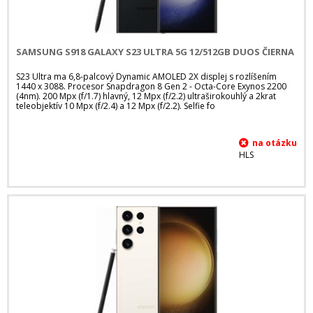
SAMSUNG S918 GALAXY S23 ULTRA 5G 12/512GB DUOS ČIERNA
S23 Ultra ma 6,8-palcový Dynamic AMOLED 2X displej s rozlíšením
1440 x 3088. Procesor Snapdragon 8 Gen 2 - Octa-Core Exynos 2200
(4nm). 200 Mpx (f/1.7) hlavný, 12 Mpx (f/2.2) ultraširokouhlý a 2krat
teleobjektív 10 Mpx (f/2.4) a 12 Mpx (f/2.2). Selfie fo
HLS