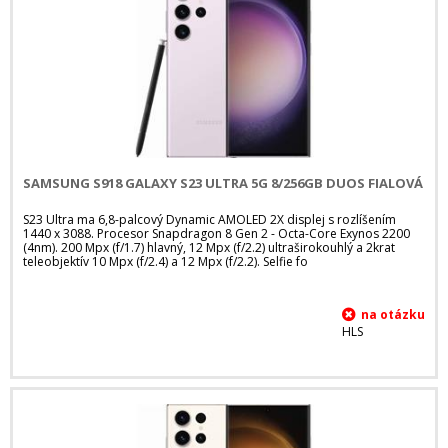
SAMSUNG S918 GALAXY S23 ULTRA 5G 8/256GB DUOS FIALOVÁ
S23 Ultra ma 6,8-palcový Dynamic AMOLED 2X displej s rozlíšením
1440 x 3088. Procesor Snapdragon 8 Gen 2 - Octa-Core Exynos 2200
(4nm). 200 Mpx (f/1.7) hlavný, 12 Mpx (f/2.2) ultraširokouhlý a 2krat
teleobjektív 10 Mpx (f/2.4) a 12 Mpx (f/2.2). Selfie fo
HLS