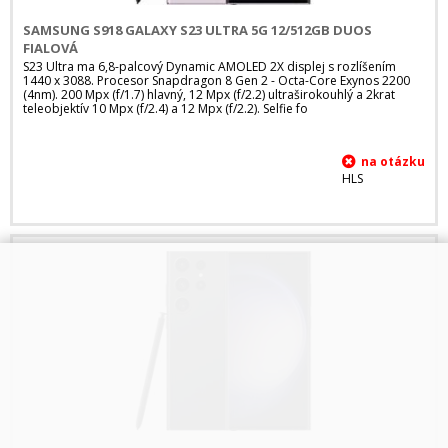
SAMSUNG S918 GALAXY S23 ULTRA 5G 12/512GB DUOS
FIALOVÁ
S23 Ultra ma 6,8-palcový Dynamic AMOLED 2X displej s rozlíšením
1440 x 3088. Procesor Snapdragon 8 Gen 2 - Octa-Core Exynos 2200
(4nm). 200 Mpx (f/1.7) hlavný, 12 Mpx (f/2.2) ultraširokouhlý a 2krat
teleobjektív 10 Mpx (f/2.4) a 12 Mpx (f/2.2). Selfie fo
HLS