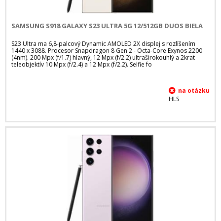
SAMSUNG S918 GALAXY S23 ULTRA 5G 12/512GB DUOS BIELA
S23 Ultra ma 6,8-palcový Dynamic AMOLED 2X displej s rozlíšením
1440 x 3088. Procesor Snapdragon 8 Gen 2 - Octa-Core Exynos 2200
(4nm). 200 Mpx (f/1.7) hlavný, 12 Mpx (f/2.2) ultraširokouhlý a 2krat
teleobjektív 10 Mpx (f/2.4) a 12 Mpx (f/2.2). Selfie fo
HLS