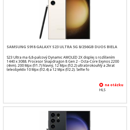
SAMSUNG S918 GALAXY S23 ULTRA 5G 8/256GB DUOS BIELA
S23 Ultra ma 6,8-palcový Dynamic AMOLED 2X displej s rozlíšením
1440 x 3088. Procesor Snapdragon 8 Gen 2 - Octa-Core Exynos 2200
(4nm). 200 Mpx (f/1.7) hlavný, 12 Mpx (f/2.2) ultraširokouhlý a 2krat
teleobjektív 10 Mpx (f/2.4) a 12 Mpx (f/2.2). Selfie fo
HLS