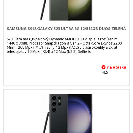
SAMSUNG S918 GALAXY S23 ULTRA 5G 12/512GB DUOS ZELENÁ
S23 Ultra ma 6,8-palcový Dynamic AMOLED 2X displej s rozlíšením
1440 x 3088. Procesor Snapdragon 8 Gen 2 - Octa-Core Exynos 2200
(4nm). 200 Mpx (f/1.7) hlavný, 12 Mpx (f/2.2) ultraširokouhlý a 2krat
teleobjektív 10 Mpx (f/2.4) a 12 Mpx (f/2.2). Selfie fo
HLS