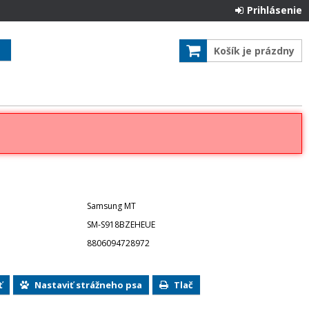
Prihlásenie
Košík je prázdny
Samsung MT
SM-S918BZEHEUE
8806094728972
ť
Nastaviť strážneho psa
Tlač