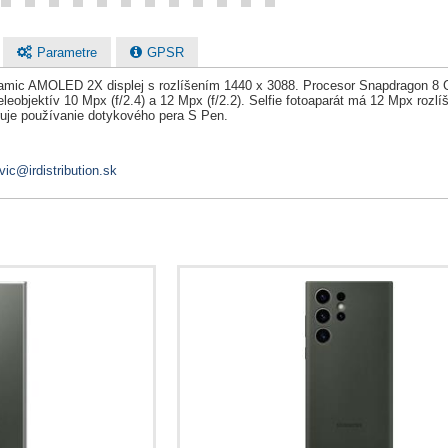
Parametre
GPSR
amic AMOLED 2X displej s rozlíšením 1440 x 3088. Procesor Snapdragon 8 G
 teleobjektív 10 Mpx (f/2.4) a 12 Mpx (f/2.2). Selfie fotoaparát má 12 Mpx rozl
uje používanie dotykového pera S Pen.
vic@irdistribution.sk