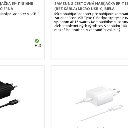
AČKA EP-T1510NB
SAMSUNG CESTOVNÁ NABÍJAČKA EP-T1
 ČIERNA
(BEZ KÁBLA) MICRO USB-C, BIELA
Nabíjací adaptér s USB-C
Rýchlonabíjací adaptér pre nabíjanie kompati
zariadení cez USB Type-C Podporuje rýchle na
výkonom až 15 wattov Kompatibilné aj so sm
alebo tabletmi iných výrobcov S napätím 100-
možné ho použiť aj v zahraničí s voliteľný
HLS