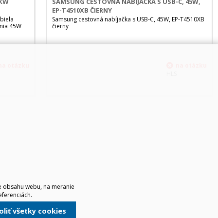
5XW
SAMSUNG CESTOVNÁ NABÍJAČKA S USB-C, 45W,
EP-T4510XB ČIERNY
biela
Samsung cestovná nabíjačka s USB-C, 45W, EP-T4510XB
ania 45W
čierny
HLS
ie obsahu webu, na meranie
eferenciách.
voliť všetky cookies