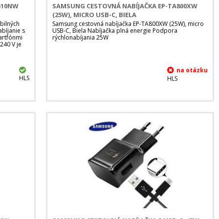
510NW
SAMSUNG CESTOVNÁ NABÍJAČKA EP-TA800XW
(25W), MICRO USB-C, BIELA
bilných
Samsung cestovná nabíjačka EP-TA800XW (25W), micro
bíjanie s
USB-C, Biela Nabíjačka plná energie Podpora
artfónmi
rýchlonabíjania 25W
240 V je
HLS
HLS