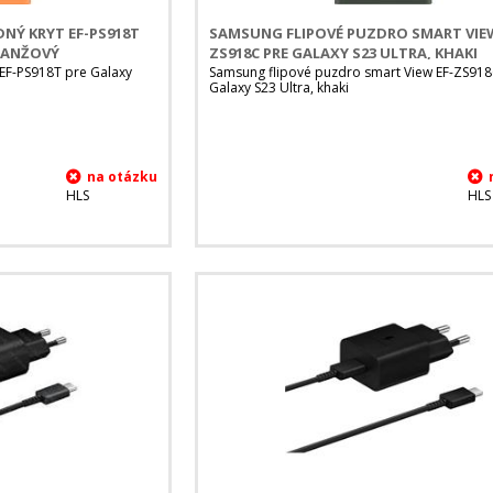
NÝ KRYT EF-PS918T
SAMSUNG FLIPOVÉ PUZDRO SMART VIEW
ORANŽOVÝ
ZS918C PRE GALAXY S23 ULTRA, KHAKI
 EF-PS918T pre Galaxy
Samsung flipové puzdro smart View EF-ZS918
Galaxy S23 Ultra, khaki
HLS
HLS