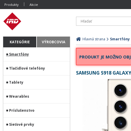
Produkty
Akcie
Hlavná strana
Smartfóny
KATEGÓRIE
VÝROBCOVIA
Smartfóny
PRODUKT JE MOŽNO OBJ
Tlačidlové telefóny
SAMSUNG S918 GALAXY 
Tablety
Wearables
Príslušenstvo
Sieťové prvky