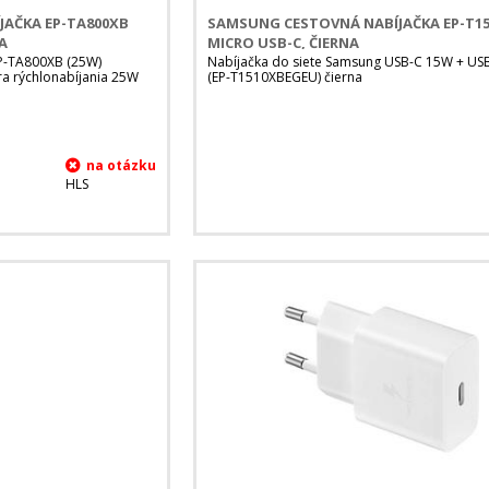
AČKA EP-TA800XB
SAMSUNG CESTOVNÁ NABÍJAČKA EP-T15
A
MICRO USB-C, ČIERNA
P-TA800XB (25W)
Nabíjačka do siete Samsung USB-C 15W + US
ra rýchlonabíjania 25W
(EP-T1510XBEGEU) čierna
HLS