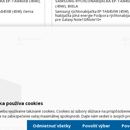
A EP-TA845XB (45W),
SAMSUNG RÝCHLONABÍJAČKA EP-TA84
(45W), BIELA
A845XB (45W), čierna
Samsung rýchlonabíjačka EP-TA845XW (45W), 
Nabíjačka plná energie Podpora rýchlonabíj
pre Galaxy Note10/Note10+
HLS
HLS
ka používa cookies
ebu využívame takzvané cookies. Cookies sú súbory slúžiace na prispôsoben
e na zabezpečenie vašej maximálnej spokojnosti. Dajte nám vedieť o svojich pr
Odmietnuť všetky
Povoliť výber
Po
TER TRIO EP-