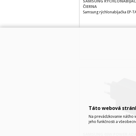
SAMSUNG RÝCHLONABÍJAČK
ČIERNA
Samsung rýchlonabíjačka EP-T
Táto webová strán
Na prevádzkovanie nášho w
jeho funkčnosti a všeobecn
SAMSUNG 65W POWER ADAP