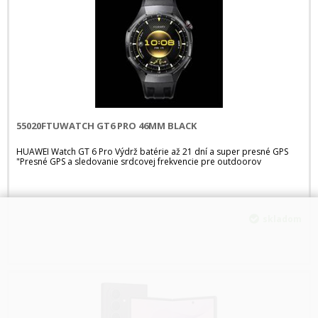
55020FTUWATCH GT6 PRO 46MM BLACK
HUAWEI Watch GT 6 Pro Výdrž batérie až 21 dní a super presné GPS
"Presné GPS a sledovanie srdcovej frekvencie pre outdoorov
skladom