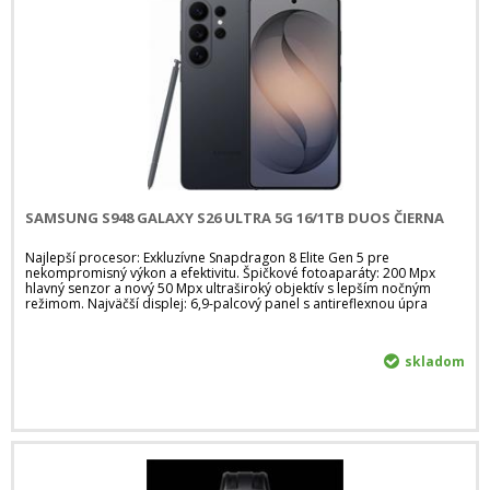
SAMSUNG S948 GALAXY S26 ULTRA 5G 16/1TB DUOS ČIERNA
Najlepší procesor: Exkluzívne Snapdragon 8 Elite Gen 5 pre
nekompromisný výkon a efektivitu. Špičkové fotoaparáty: 200 Mpx
hlavný senzor a nový 50 Mpx ultraširoký objektív s lepším nočným
režimom. Najväčší displej: 6,9-palcový panel s antireflexnou úpra
skladom