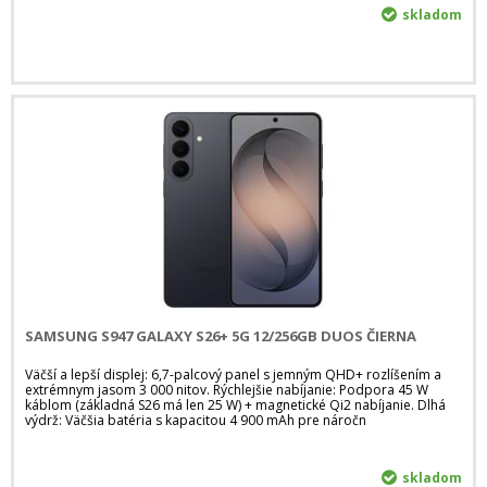
skladom
SAMSUNG S947 GALAXY S26+ 5G 12/256GB DUOS ČIERNA
Väčší a lepší displej: 6,7-palcový panel s jemným QHD+ rozlíšením a
extrémnym jasom 3 000 nitov. Rýchlejšie nabíjanie: Podpora 45 W
káblom (základná S26 má len 25 W) + magnetické Qi2 nabíjanie. Dlhá
výdrž: Väčšia batéria s kapacitou 4 900 mAh pre náročn
skladom