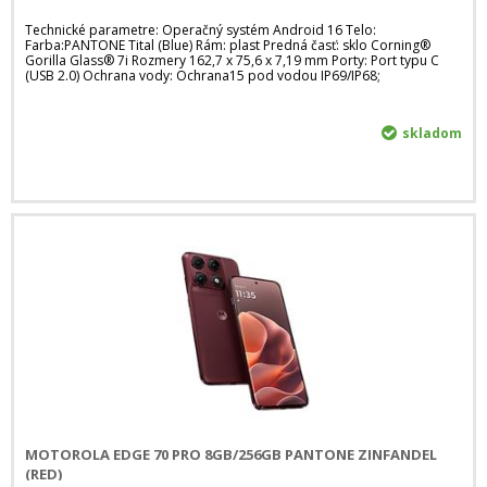
Technické parametre: Operačný systém Android 16 Telo:
Farba:PANTONE Tital (Blue) Rám: plast Predná časť: sklo Corning®
Gorilla Glass® 7i Rozmery 162,7 x 75,6 x 7,19 mm Porty: Port typu C
(USB 2.0) Ochrana vody: Ochrana15 pod vodou IP69/IP68;
skladom
MOTOROLA EDGE 70 PRO 8GB/256GB PANTONE ZINFANDEL
(RED)