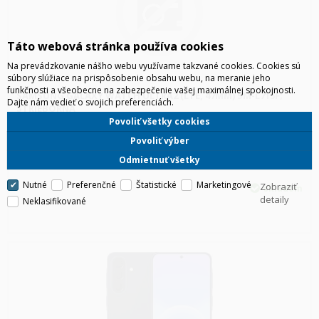
Táto webová stránka používa cookies
Na prevádzkovanie nášho webu využívame takzvané cookies. Cookies sú
súbory slúžiace na prispôsobenie obsahu webu, na meranie jeho
funkčnosti a všeobecne na zabezpečenie vašej maximálnej spokojnosti.
SAMSUNG GALAXY WATCH ULTRA2 (LTE, 47MM) SM-L715F;
Dajte nám vedieť o svojich preferenciách.
STRIEBORNÁ
Povoliť všetky cookies
Povoliť výber
Odmietnuť všetky
Nutné
Preferenčné
Štatistické
Marketingové
Zobraziť
skladom
detaily
Neklasifikované