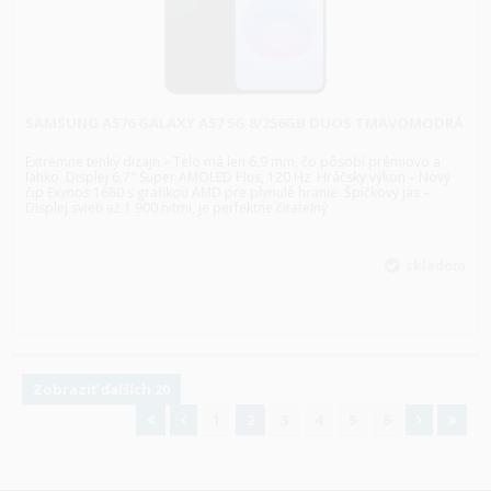
SAMSUNG A576 GALAXY A57 5G 8/256GB DUOS TMAVOMODRÁ
Extrémne tenký dizajn – Telo má len 6,9 mm, čo pôsobí prémiovo a
ľahko. Displej 6,7" Super AMOLED Plus, 120 Hz. Hráčsky výkon – Nový
čip Exynos 1680 s grafikou AMD pre plynulé hranie. Špičkový jas –
Displej svieti až 1 900 nitmi, je perfektne čitateľný
skladom
Zobraziť ďalších 20
1
2
3
4
5
6