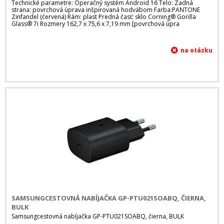
Technické parametre: Operačný systém Android 16 Telo: Zadná
strana: povrchová úprava inšpirovaná hodvábom Farba:PANTONE
Zinfandel (červená) Rám: plast Predná časť: sklo Corning® Gorilla
Glass® 7i Rozmery 162,7 x 75,6 x 7,19 mm [povrchová úpra
SAMSUNGCESTOVNÁ NABÍJAČKA GP-PTU021SOABQ, ČIERNA,
BULK
Samsungcestovná nabíjačka GP-PTU021SOABQ, čierna, BULK