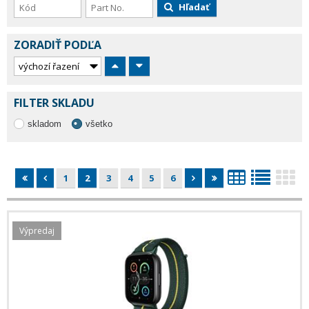
Hľadať
ZORADIŤ PODĽA
FILTER SKLADU
skladom
všetko
1
2
3
4
5
6
Výpredaj