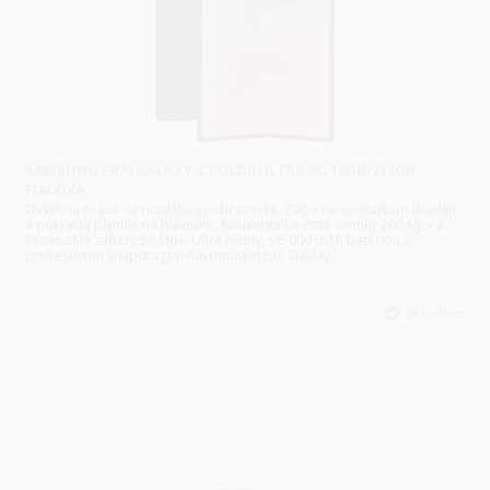
SAMSUNG F976 GALAXY Z FOLD8 ULTRA 5G 12GB/512GB
FIALOVÁ
Efektívna práca na rozdelenej obrazovke. Začni na vonkajšom displeji
a pokračuj plynule na hlavnom. Neuveriteľne čisté snímky 200 Mpx a
širokouhlé zábery 50 Mpx. Ultra rýchly, s 5 000 mAh batériou a
procesorom Snapdragon navrhnutým pre Galaxy
skladom