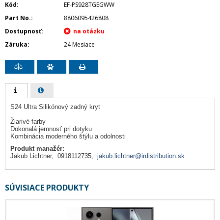
Kód
EF-PS928TGEGWW
Part No.
8806095426808
Dostupnosť
Záruka
24 Mesiace
S24 Ultra Silikónový zadný kryt
Žiarivé farby
Dokonalá jemnosť pri dotyku
Kombinácia moderného štýlu a odolnosti
Produkt manažér:
Jakub Lichtner, 0918112735,
jakub.lichtner@irdistribution.sk
SÚVISIACE PRODUKTY