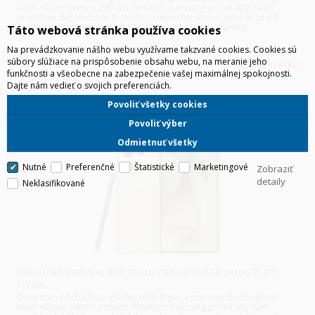
vládli nášmu svetu v dobách minulých, Samsung prišiel aby vám
predstavil ďalšieho z nich, telefón z ikonickej serie S, prichádza v 3
osvedčených prevedeniach S24, S24+ a S24 Ultra. Titánový
Táto webová stránka používa cookies
Na prevádzkovanie nášho webu využívame takzvané cookies. Cookies sú
súbory slúžiace na prispôsobenie obsahu webu, na meranie jeho
funkčnosti a všeobecne na zabezpečenie vašej maximálnej spokojnosti.
HLS
Dajte nám vedieť o svojich preferenciách.
Povoliť všetky cookies
Povoliť výber
Odmietnuť všetky
Nutné
Preferenčné
Štatistické
Marketingové
Zobraziť
detaily
Neklasifikované
SAMSUNG S928 GALAXY S24 ULTRA 5G 12/1TB DUOS ŽLTÝ
TITAN
slovo titan pochádza z gréckej mytológie, a popisuje bohov ktorý
vládli nášmu svetu v dobách minulých, Samsung prišiel aby vám