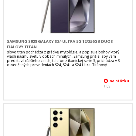
SAMSUNG S928 GALAXY S24 ULTRA 5G 12/256GB DUOS
FIALOVÝ TITAN
slovo titan pochádza z gréckej mytológie, a popisuje bohov ktorý
vládli nášmu svetu v dobách minulých, Samsung prišiel aby vám
predstavil ďalšieho z nich, telefón z ikonickej serie S, prichádza v 3
osvedčených prevedeniach S24, S24+ a S24 Ultra. Titánový
HLS