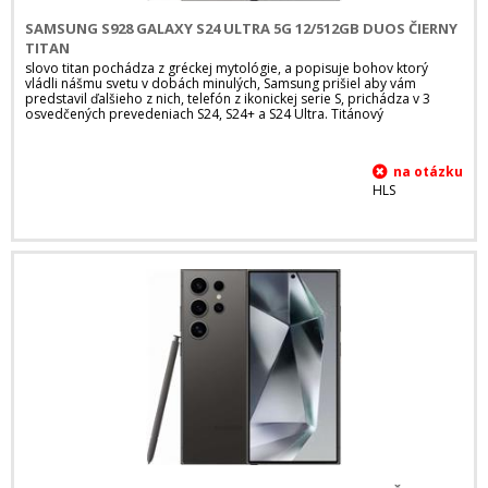
SAMSUNG S928 GALAXY S24 ULTRA 5G 12/512GB DUOS ČIERNY
TITAN
slovo titan pochádza z gréckej mytológie, a popisuje bohov ktorý
vládli nášmu svetu v dobách minulých, Samsung prišiel aby vám
predstavil ďalšieho z nich, telefón z ikonickej serie S, prichádza v 3
osvedčených prevedeniach S24, S24+ a S24 Ultra. Titánový
HLS