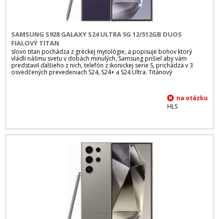
SAMSUNG S928 GALAXY S24 ULTRA 5G 12/512GB DUOS
FIALOVÝ TITAN
slovo titan pochádza z gréckej mytológie, a popisuje bohov ktorý
vládli nášmu svetu v dobách minulých, Samsung prišiel aby vám
predstavil ďalšieho z nich, telefón z ikonickej serie S, prichádza v 3
osvedčených prevedeniach S24, S24+ a S24 Ultra. Titánový
HLS