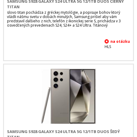
SAMSUNG S928 GALAXY S24 ULTRA 5G 12/1TB DUOS ČIERNY
TITAN
slovo titan pochádza z gréckej mytológie, a popisuje bohov ktorý
vládli nášmu svetu v dobách minulých, Samsung prišiel aby vám
predstavil ďalšieho z nich, telefón z ikonickej serie S, prichádza v 3
osvedčených prevedeniach S24, S24+ a S24 Ultra. Titánový
HLS
SAMSUNG S928 GALAXY S24 ULTRA 5G 12/1TB DUOS ŠEDÝ