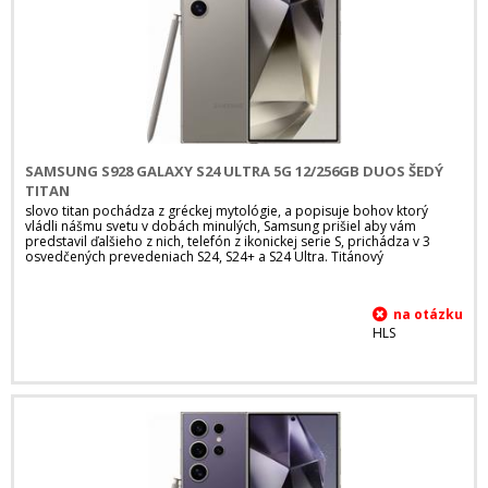
SAMSUNG S928 GALAXY S24 ULTRA 5G 12/256GB DUOS ŠEDÝ
TITAN
slovo titan pochádza z gréckej mytológie, a popisuje bohov ktorý
vládli nášmu svetu v dobách minulých, Samsung prišiel aby vám
predstavil ďalšieho z nich, telefón z ikonickej serie S, prichádza v 3
osvedčených prevedeniach S24, S24+ a S24 Ultra. Titánový
HLS