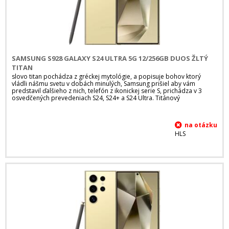
SAMSUNG S928 GALAXY S24 ULTRA 5G 12/256GB DUOS ŽLTÝ
TITAN
slovo titan pochádza z gréckej mytológie, a popisuje bohov ktorý
vládli nášmu svetu v dobách minulých, Samsung prišiel aby vám
predstavil ďalšieho z nich, telefón z ikonickej serie S, prichádza v 3
osvedčených prevedeniach S24, S24+ a S24 Ultra. Titánový
HLS