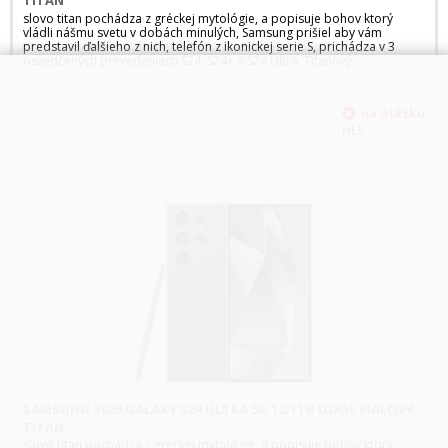
TITAN
slovo titan pochádza z gréckej mytológie, a popisuje bohov ktorý
vládli nášmu svetu v dobách minulých, Samsung prišiel aby vám
predstavil ďalšieho z nich, telefón z ikonickej serie S, prichádza v 3
osvedčených prevedeniach S24, S24+ a S24 Ultra. Titánový
HLS
SAMSUNG S928 GALAXY S24 ULTRA 5G 12/1TB DUOS FIALOVÝ
TITAN
slovo titan pochádza z gréckej mytológie, a popisuje bohov ktorý