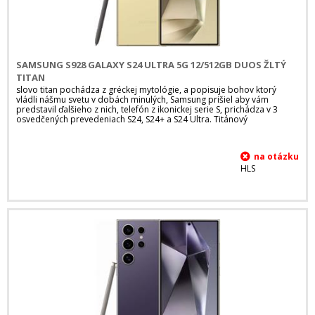
SAMSUNG S928 GALAXY S24 ULTRA 5G 12/512GB DUOS ŽLTÝ
TITAN
slovo titan pochádza z gréckej mytológie, a popisuje bohov ktorý
vládli nášmu svetu v dobách minulých, Samsung prišiel aby vám
predstavil ďalšieho z nich, telefón z ikonickej serie S, prichádza v 3
osvedčených prevedeniach S24, S24+ a S24 Ultra. Titánový
HLS