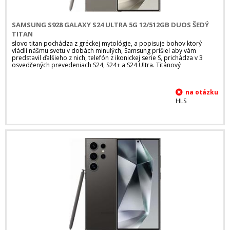
SAMSUNG S928 GALAXY S24 ULTRA 5G 12/512GB DUOS ŠEDÝ
TITAN
slovo titan pochádza z gréckej mytológie, a popisuje bohov ktorý
vládli nášmu svetu v dobách minulých, Samsung prišiel aby vám
predstavil ďalšieho z nich, telefón z ikonickej serie S, prichádza v 3
osvedčených prevedeniach S24, S24+ a S24 Ultra. Titánový
HLS