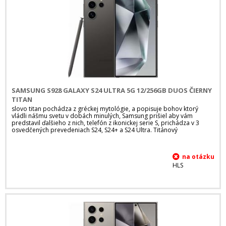
SAMSUNG S928 GALAXY S24 ULTRA 5G 12/256GB DUOS ČIERNY
TITAN
slovo titan pochádza z gréckej mytológie, a popisuje bohov ktorý
vládli nášmu svetu v dobách minulých, Samsung prišiel aby vám
predstavil ďalšieho z nich, telefón z ikonickej serie S, prichádza v 3
osvedčených prevedeniach S24, S24+ a S24 Ultra. Titánový
HLS