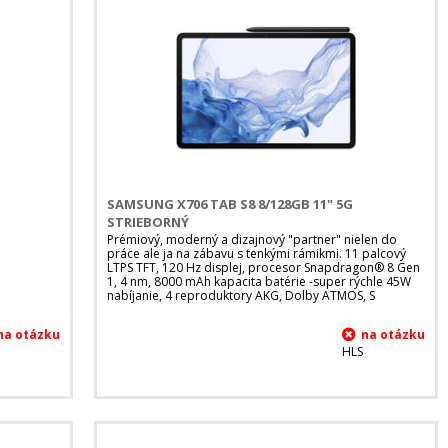
SAMSUNG X706 TAB S8 8/128GB 11" 5G
STRIEBORNÝ
Prémiový, moderný a dizajnový "partner" nielen do
práce ale ja na zábavu s tenkými rámikmi. 11 palcový
LTPS TFT, 120 Hz displej, procesor Snapdragon® 8 Gen
1, 4 nm, 8000 mAh kapacita batérie -super rýchle 45W
nabíjanie, 4 reproduktory AKG, Dolby ATMOS, S
HLS