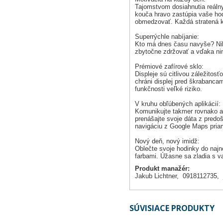
Tajomstvom dosiahnutia reálny
kouča hravo zastúpia vaše ho
obmedzovať. Každá stratená ka
Superrýchle nabíjanie:
Kto má dnes času navyše? Nikt
zbytočne zdržovať a vďaka nim
Prémiové zafírové sklo:
Displeje sú citlivou záležito
chráni displej pred škrabanca
funkčnosti veľké riziko.
V kruhu obľúbených aplikácií:
Komunikujte takmer rovnako ak
prenášajte svoje dáta z pred
navigáciu z Google Maps pria
Nový deň, nový imidž:
Oblečte svoje hodinky do najn
farbami. Úžasne sa zladia s va
Produkt manažér:
Jakub Lichtner, 0918112735,
SÚVISIACE PRODUKTY