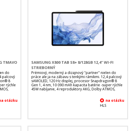
 5G TMAVO
SAMSUNG X800 TAB S8+ 8/128GB 12,4" WI-FI
STRIEBORNÝ
len do
Prémiový, moderný a dizajnový "partner" nielen do
4 palcový
práce ale ja na zábavu s tenkými rámikmi. 12,4 palcový
gon® 8
sAMOLED, 120 Hz displej, procesor Snapdragon® 8
per rýchle
Gen 1, 4 nm, 10 090 mAh kapacita batérie -super rýchle
TMOS,
45W nabíjanie, 4 reproduktory AKG, Dolby ATMOS,
HLS