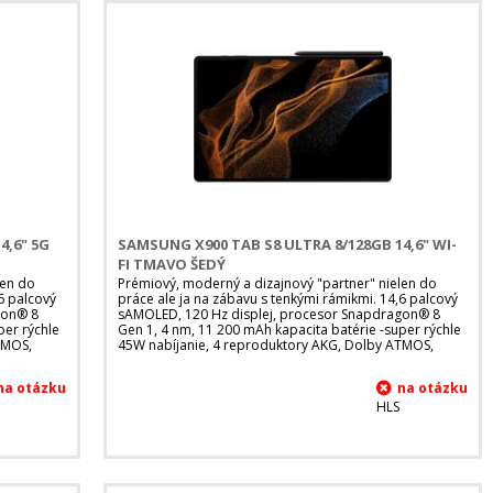
4,6" 5G
SAMSUNG X900 TAB S8 ULTRA 8/128GB 14,6" WI-
FI TMAVO ŠEDÝ
len do
Prémiový, moderný a dizajnový "partner" nielen do
6 palcový
práce ale ja na zábavu s tenkými rámikmi. 14,6 palcový
gon® 8
sAMOLED, 120 Hz displej, procesor Snapdragon® 8
per rýchle
Gen 1, 4 nm, 11 200 mAh kapacita batérie -super rýchle
TMOS,
45W nabíjanie, 4 reproduktory AKG, Dolby ATMOS,
HLS