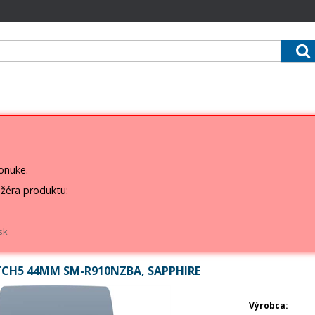
ponuke.
žéra produktu:
sk
H5 44MM SM-R910NZBA, SAPPHIRE
Výrobca