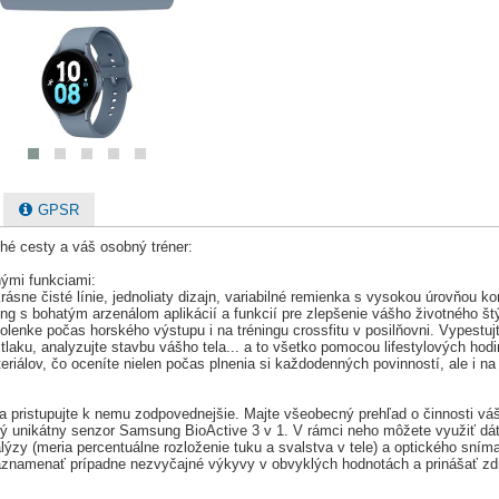
GPSR
hé cesty a váš osobný tréner:
nými funkciami:
ásne čisté línie, jednoliaty dizajn, variabilné remienka s vysokou úrovňou k
g s bohatým arzenálom aplikácií a funkcií pre zlepšenie vášho životného št
lenke počas horského výstupu i na tréningu crossfitu v posilňovni. Vypestujt
tlaku, analyzujte stavbu vášho tela... a to všetko pomocou lifestylových ho
riálov, čo oceníte nielen počas plnenia si každodenných povinností, ale i n
ie a pristupujte k nemu zodpovednejšie. Majte všeobecný prehľad o činnosti 
ý unikátny senzor Samsung BioActive 3 v 1. V rámci neho môžete využiť dáta
lýzy (meria percentuálne rozloženie tuku a svalstva v tele) a optického sníma
zaznamenať prípadne nezvyčajné výkyvy v obvyklých hodnotách a prinášať zdr