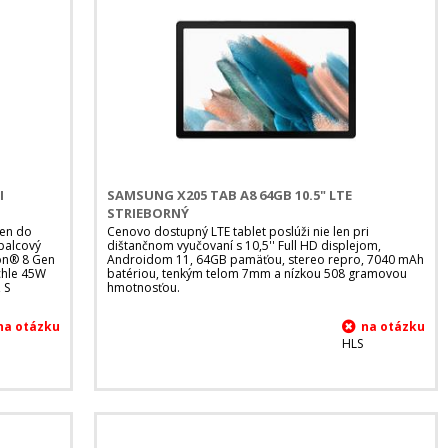
I
SAMSUNG X205 TAB A8 64GB 10.5" LTE
STRIEBORNÝ
len do
Cenovo dostupný LTE tablet poslúži nie len pri
 palcový
dištančnom vyučovaní s 10,5'' Full HD displejom,
gon® 8 Gen
Androidom 11, 64GB pamäťou, stereo repro, 7040 mAh
chle 45W
batériou, tenkým telom 7mm a nízkou 508 gramovou
 S
hmotnosťou.
HLS