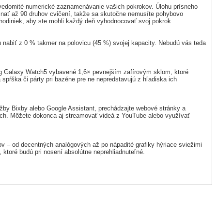
i svedomité numerické zaznamenávanie vašich pokrokov. Úlohu prísneho
znať až 90 druhov cvičení, takže sa skutočne nemusíte pohybovo
 hodiniek, aby ste mohli každý deň vyhodnocovať svoj pokrok.
 nabiť z 0 % takmer na polovicu (45 %) svojej kapacity. Nebudú vás teda
sung Galaxy Watch5 vybavené 1,6× pevnejším zafírovým sklom, ktoré
pŕška či párty pri bazéne pre ne nepredstavujú z hľadiska ich
lužby Bixby alebo Google Assistant, prechádzajte webové stránky a
tch. Môžete dokonca aj streamovať videá z YouTube alebo využívať
v – od decentných analógových až po nápadité grafiky hýriace sviežimi
, ktoré budú pri nosení absolútne neprehliadnuteľné.