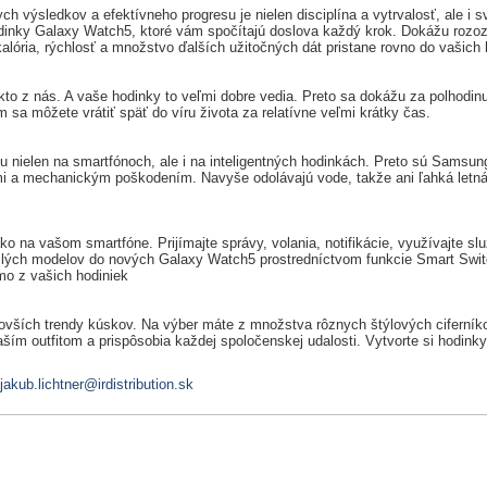
ch výsledkov a efektívneho progresu je nielen disciplína a vytrvalosť, ale 
dinky Galaxy Watch5, ktoré vám spočítajú doslova každý krok. Dokážu rozo
lória, rýchlosť a množstvo ďalších užitočných dát pristane rovno do vašich
o z nás. A vaše hodinky to veľmi dobre vedia. Preto sa dokážu za polhodinu
 sa môžete vrátiť späť do víru života za relatívne veľmi krátky čas.
sťou nielen na smartfónoch, ale i na inteligentných hodinkách. Preto sú Sam
mi a mechanickým poškodením. Navyše odolávajú vode, takže ani ľahká letná s
o na vašom smartfóne. Prijímajte správy, volania, notifikácie, využívajte s
ošlých modelov do nových Galaxy Watch5 prostredníctvom funkcie Smart Swi
mo z vašich hodiniek
ovších trendy kúskov. Na výber máte z množstva rôznych štýlových ciferníko
ším outfitom a prispôsobia každej spoločenskej udalosti. Vytvorte si hodinky
jakub.lichtner@irdistribution.sk