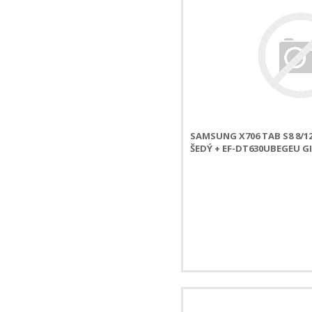
SAMSUNG X706 TAB S8 8/1
ŠEDÝ + EF-DT630UBEGEU G