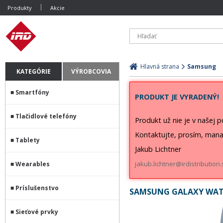
Produkty
Akcie
Hlavná strana
Samsung
KATEGÓRIE
VÝROBCOVIA
Smartfóny
PRODUKT JE VYRADENÝ!
Tlačidlové telefóny
Produkt už nie je v našej 
Kontaktujte, prosím, mana
Tablety
Jakub Lichtner
jakub.lichtner@irdistribution.
Wearables
Príslušenstvo
SAMSUNG GALAXY WATC
Sieťové prvky