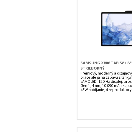
SAMSUNG X806 TAB S8+ 8/1
STRIEBORNÝ
Prémiový, moderný a dizajnový
práce ale ja na zábavu s tenký
sAMOLED, 120 Hz displej, pro
Gen 1, 4 nm, 10 090 mAh kapaci
45W nabíjanie, 4 reproduktor