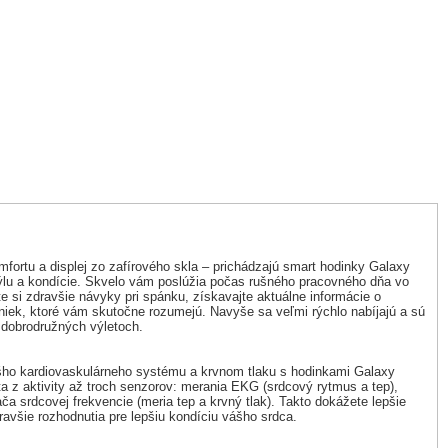
omfortu a displej zo zafírového skla – prichádzajú smart hodinky Galaxy
ýlu a kondície. Skvelo vám poslúžia počas rušného pracovného dňa vo
e si zdravšie návyky pri spánku, získavajte aktuálne informácie o
diniek, ktoré vám skutočne rozumejú. Navyše sa veľmi rýchlo nabíjajú a sú
a dobrodružných výletoch.
vášho kardiovaskulárneho systému a krvnom tlaku s hodinkami Galaxy
 z aktivity až troch senzorov: merania EKG (srdcový rytmus a tep),
ča srdcovej frekvencie (meria tep a krvný tlak). Takto dokážete lepšie
avšie rozhodnutia pre lepšiu kondíciu vášho srdca.