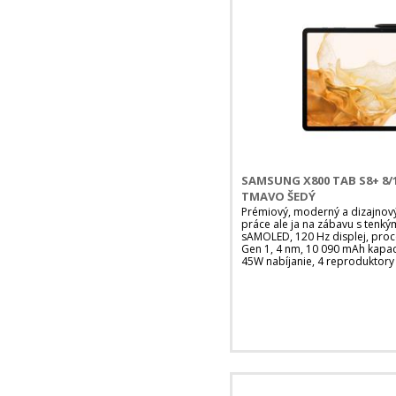
SAMSUNG X800 TAB S8+ 8/1
TMAVO ŠEDÝ
Prémiový, moderný a dizajnový
práce ale ja na zábavu s tenký
sAMOLED, 120 Hz displej, pro
Gen 1, 4 nm, 10 090 mAh kapaci
45W nabíjanie, 4 reproduktor