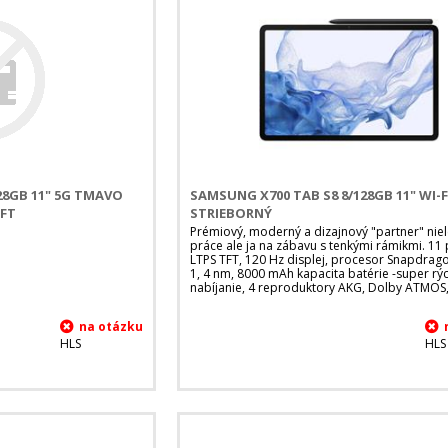
28GB 11" 5G TMAVO
SAMSUNG X700 TAB S8 8/128GB 11" WI-F
IFT
STRIEBORNÝ
Prémiový, moderný a dizajnový "partner" nie
práce ale ja na zábavu s tenkými rámikmi. 11
LTPS TFT, 120 Hz displej, procesor Snapdra
1, 4 nm, 8000 mAh kapacita batérie -super rý
nabíjanie, 4 reproduktory AKG, Dolby ATMOS,
HLS
HLS