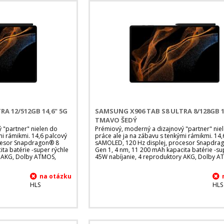
A 12/512GB 14,6" 5G
SAMSUNG X906 TAB S8 ULTRA 8/128GB 1
TMAVO ŠEDÝ
 "partner" nielen do
Prémiový, moderný a dizajnový "partner" nie
mi rámikmi. 14,6 palcový
práce ale ja na zábavu s tenkými rámikmi. 14,
cesor Snapdragon® 8
sAMOLED, 120 Hz displej, procesor Snapdra
ta batérie -super rýchle
Gen 1, 4 nm, 11 200 mAh kapacita batérie -su
y AKG, Dolby ATMOS,
45W nabíjanie, 4 reproduktory AKG, Dolby A
HLS
HLS