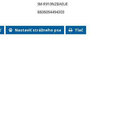
SM-R910NZBAEUE
8806094494303
ť
Nastaviť strážneho psa
Tlač