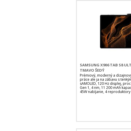
SAMSUNG X906 TAB S8 ULTR
TMAVO ŠEDÝ
Prémiový, moderný a dizajnový
práce ale ja na zábavu s tenký
sAMOLED, 120 Hz displej, pro
Gen 1, 4 nm, 11 200 mAh kapaci
45W nabíjanie, 4 reproduktor