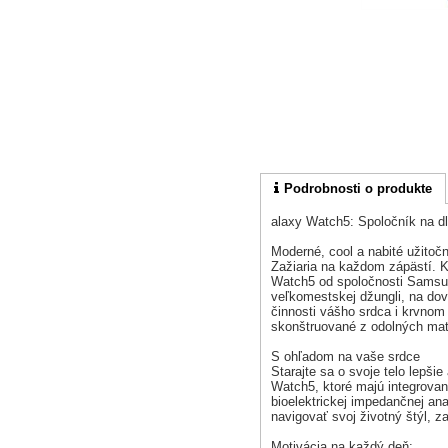
Podrobnosti o produkte
alaxy Watch5: Spoločník na dl
Moderné, cool a nabité užitoč
Zažiaria na každom zápästí. Kr
Watch5 od spoločnosti Samsun
veľkomestskej džungli, na dovo
činnosti vášho srdca i krvnom 
skonštruované z odolných mate
S ohľadom na vaše srdce
Starajte sa o svoje telo lepš
Watch5, ktoré majú integrovan
bioelektrickej impedančnej ana
navigovať svoj životný štýl, 
Motivácia na každý deň: