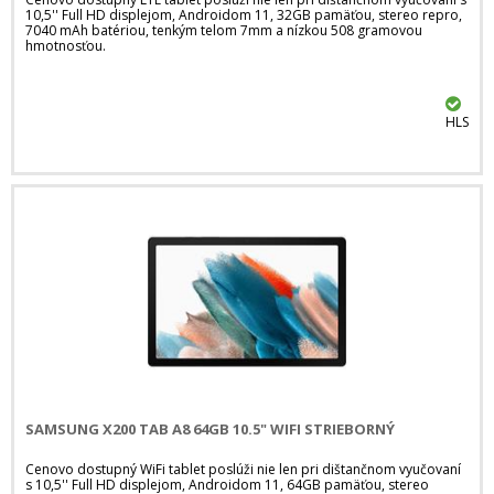
10,5'' Full HD displejom, Androidom 11, 32GB pamäťou, stereo repro,
7040 mAh batériou, tenkým telom 7mm a nízkou 508 gramovou
hmotnosťou.
HLS
SAMSUNG X200 TAB A8 64GB 10.5" WIFI STRIEBORNÝ
Cenovo dostupný WiFi tablet poslúži nie len pri dištančnom vyučovaní
s 10,5'' Full HD displejom, Androidom 11, 64GB pamäťou, stereo