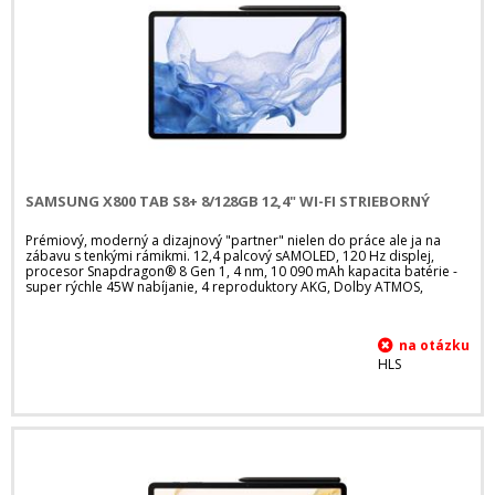
SAMSUNG X800 TAB S8+ 8/128GB 12,4" WI-FI STRIEBORNÝ
Prémiový, moderný a dizajnový "partner" nielen do práce ale ja na
zábavu s tenkými rámikmi. 12,4 palcový sAMOLED, 120 Hz displej,
procesor Snapdragon® 8 Gen 1, 4 nm, 10 090 mAh kapacita batérie -
super rýchle 45W nabíjanie, 4 reproduktory AKG, Dolby ATMOS,
HLS