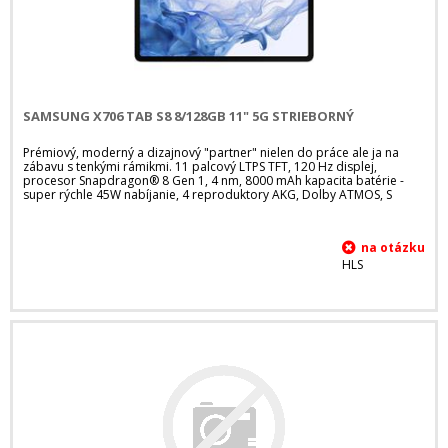
SAMSUNG X706 TAB S8 8/128GB 11" 5G STRIEBORNÝ
Prémiový, moderný a dizajnový "partner" nielen do práce ale ja na
zábavu s tenkými rámikmi. 11 palcový LTPS TFT, 120 Hz displej,
procesor Snapdragon® 8 Gen 1, 4 nm, 8000 mAh kapacita batérie -
super rýchle 45W nabíjanie, 4 reproduktory AKG, Dolby ATMOS, S
HLS