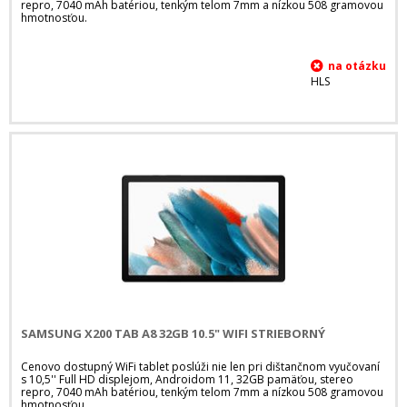
repro, 7040 mAh batériou, tenkým telom 7mm a nízkou 508 gramovou
hmotnosťou.
HLS
SAMSUNG X200 TAB A8 32GB 10.5" WIFI STRIEBORNÝ
Cenovo dostupný WiFi tablet poslúži nie len pri dištančnom vyučovaní
s 10,5'' Full HD displejom, Androidom 11, 32GB pamäťou, stereo
repro, 7040 mAh batériou, tenkým telom 7mm a nízkou 508 gramovou
hmotnosťou.