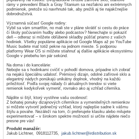
rámy v prevedení Black a Gray Titanium sa nezľaknú ani extrémnych
podmienok, pretože sú navrhnuté tak, aby prežili aj tie najakčnejšie
dobrodružstvá.
Významná súčasť Google rodiny:
Vybil sa vám smartfón, no mali ste v pláne skrátiť si cestu do práce
či školy počúvaním hudby alebo podcastov? Nenechajte si pokaziť
deň – odteraz si môžete obľúbené skladby púšťať priamo z vašich
hodiniek. Všetky populárne aplikácie od Google Maps až po YouTube
Music budete mať totiž pekne na jednom mieste. S podporou
platformy Wear OS si môžete stiahnuť aj ďalšie aplikácie ekosystému
Google v priebehu len pár sekúnd.
Na doma i do kancelárie:
Nebojte sa s hodinkami cvičiť v pohodlí domova, prípadne ich zobrať
na nejakú špeciálnu udalosť. Prémiový dizajn, odolné zafírové sklo a
elegantný nádych ponúkajú unikátny doplnok, vhodný na každú
príležitosť. Podľa svojej nálady či aktuálnych trendov si viete
remienok kedykoľvek vymeniť, rovnako ako aj vzhľad ciferníka.
Nájdite si štýl, ktorý vystihne vašu osobnosť:
Z bohatej ponuky dizajnových ciferníkov a vymeniteľných remienkov
si môžete vytvoriť jedinečný vzhľad, ktorý najlepšie sadne k vášmu
štýlu a povahe. Nezáleží na tom, či preferujete klasiku alebo milujete
experimentovať – v širokom spektre možností si určite nájdete niečo
presne pre vás!
Produkt manažér:
Jakub Lichtner, 0918112735,
jakub.lichtner@irdistribution.sk