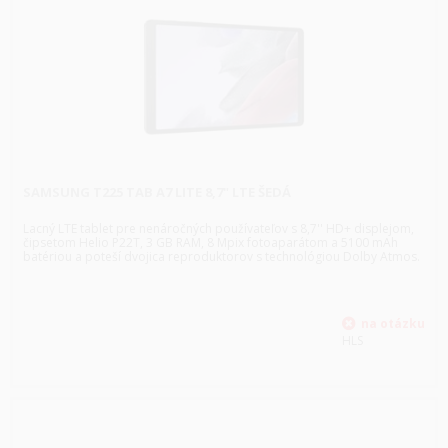
SAMSUNG T225 TAB A7 LITE 8,7" LTE ŠEDÁ
Lacný LTE tablet pre nenáročných používateľov s 8,7'' HD+ displejom,
čipsetom Helio P22T, 3 GB RAM, 8 Mpix fotoaparátom a 5100 mAh
batériou a poteší dvojica reproduktorov s technológiou Dolby Atmos.
HLS