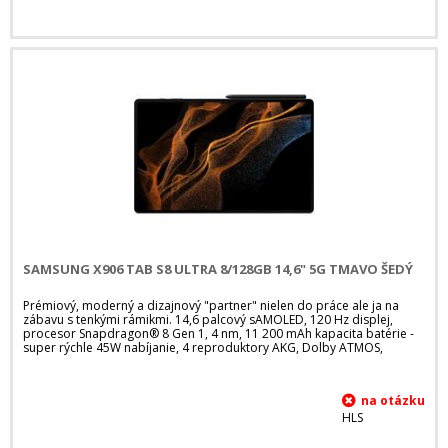
SAMSUNG X906 TAB S8 ULTRA 8/128GB 14,6" 5G TMAVO ŠEDÝ
Prémiový, moderný a dizajnový "partner" nielen do práce ale ja na
zábavu s tenkými rámikmi. 14,6 palcový sAMOLED, 120 Hz displej,
procesor Snapdragon® 8 Gen 1, 4 nm, 11 200 mAh kapacita batérie -
super rýchle 45W nabíjanie, 4 reproduktory AKG, Dolby ATMOS,
HLS