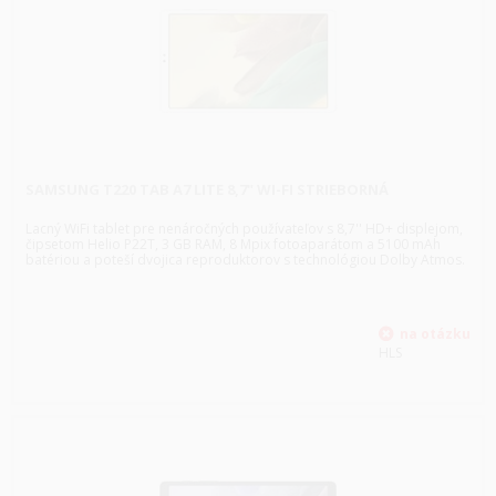
SAMSUNG T220 TAB A7 LITE 8,7" WI-FI STRIEBORNÁ
Lacný WiFi tablet pre nenáročných používateľov s 8,7'' HD+ displejom,
čipsetom Helio P22T, 3 GB RAM, 8 Mpix fotoaparátom a 5100 mAh
batériou a poteší dvojica reproduktorov s technológiou Dolby Atmos.
HLS