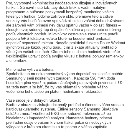
Pro, vytvorené kombináciou nadčasového dizajnu a inovatívnych
funkcií. Sú navrhnuté tak, aby držali krok s vaším nabitým
programom a súčasne poskytovali bezpečný monitoring vašich
telesných funkcií. Odolné zafírové sklo, prémiové telo a citlivé
senzory vás budú šikovne sprevádzať nielen vašimi dobrodružstvami,
ale zároveň vám prinesú nevídanú spätnú väzbu v oblasti fitness –
sledujte svoj srdcový tep či spálené kalórie a prispôsobte si tréning
podľa vlastných potrieb. Milovníkov cestovania zase určite poteší
podpora GPS lokátora, vďaka ktorému budete môcť prebádať
doposiaľ nepoznané miesta. Navyše praktická funkcia Route Workout
synchronizuje každú jednu trasu, čím získate aktuálny prehľad o
všetkých vašich cestách. Okrem toho si dizajn hodiniek viete ešte
flexibilnejšie upraviť podľa svojho vkusu z bohatej ponuky remienkov
a ciferníkov.
Mimoriadne vytrvalá batéria:
Spoľahnite sa na nekompromisný výkon doposiaľ najsilnejšej batérie
Samsung v sérii nositeľných zariadení. Kapacita 590 mAh dodá
hodinkám plnú výdrž aj počas náročných pracovných povinností. Už
sa teda nemusíte báť, že by vás sklamali v priebehu vášho
večerného behu alebo pri platení hodinkami v reštaurácii
Vaše srdce je v dobrých rukách:
Buďte v obraze a získajte dokonalý prehľad o činnosti vášho srdca a
kardiovaskulárneho systému. Citlivé senzory Samsung BioActive
dokážu zmerať všetko od EKG cez srdcovú frekvenciu až po
bioelektrickú impedančnú analýzu. Namerané hodnoty prinesú
prehľadné údaje o vašom krvnom tlaku, pulze či neobvyklých
výkyvoch v krátkom okamihu a to priamo z vášho zápästia