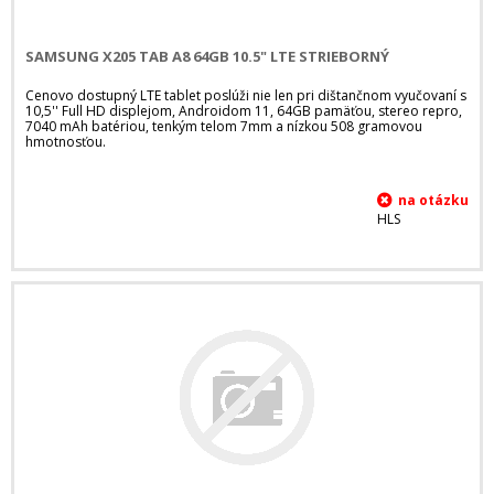
SAMSUNG X205 TAB A8 64GB 10.5" LTE STRIEBORNÝ
Cenovo dostupný LTE tablet poslúži nie len pri dištančnom vyučovaní s
10,5'' Full HD displejom, Androidom 11, 64GB pamäťou, stereo repro,
7040 mAh batériou, tenkým telom 7mm a nízkou 508 gramovou
hmotnosťou.
HLS