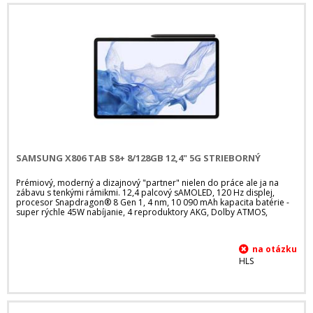
SAMSUNG X806 TAB S8+ 8/128GB 12,4" 5G STRIEBORNÝ
Prémiový, moderný a dizajnový "partner" nielen do práce ale ja na
zábavu s tenkými rámikmi. 12,4 palcový sAMOLED, 120 Hz displej,
procesor Snapdragon® 8 Gen 1, 4 nm, 10 090 mAh kapacita batérie -
super rýchle 45W nabíjanie, 4 reproduktory AKG, Dolby ATMOS,
HLS