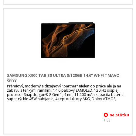
SAMSUNG X900 TAB S8 ULTRA 8/128GB 14,6" WI-FI TMAVO
ŠEDÝ
Prémiový, moderný a dizajnový "partner" nielen do práce ale ja na
zábavu s tenkými rámikmi. 14,6 palcový sAMOLED, 120 Hz displej,
procesor Snapdragon® 8 Gen 1, 4 nm, 11 200 mAh kapacita batérie -
super rýchle 45W nabíjanie, 4 reproduktory AKG, Dolby ATMOS,
HLS