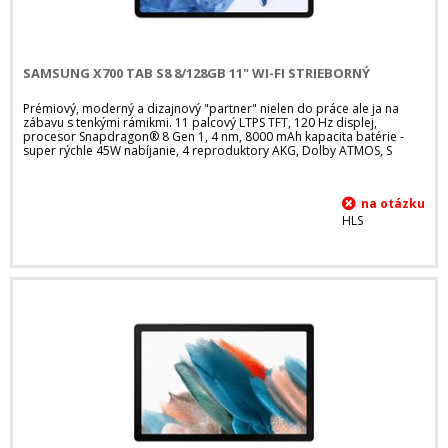
SAMSUNG X700 TAB S8 8/128GB 11" WI-FI STRIEBORNÝ
Prémiový, moderný a dizajnový "partner" nielen do práce ale ja na
zábavu s tenkými rámikmi. 11 palcový LTPS TFT, 120 Hz displej,
procesor Snapdragon® 8 Gen 1, 4 nm, 8000 mAh kapacita batérie -
super rýchle 45W nabíjanie, 4 reproduktory AKG, Dolby ATMOS, S
HLS