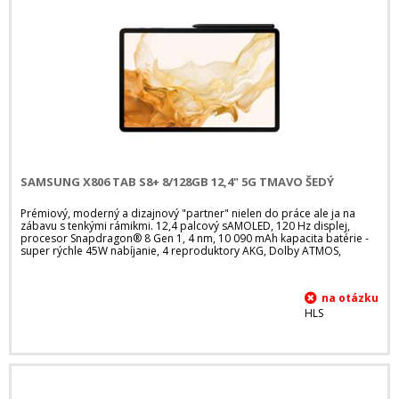
SAMSUNG X806 TAB S8+ 8/128GB 12,4" 5G TMAVO ŠEDÝ
Prémiový, moderný a dizajnový "partner" nielen do práce ale ja na
zábavu s tenkými rámikmi. 12,4 palcový sAMOLED, 120 Hz displej,
procesor Snapdragon® 8 Gen 1, 4 nm, 10 090 mAh kapacita batérie -
super rýchle 45W nabíjanie, 4 reproduktory AKG, Dolby ATMOS,
HLS