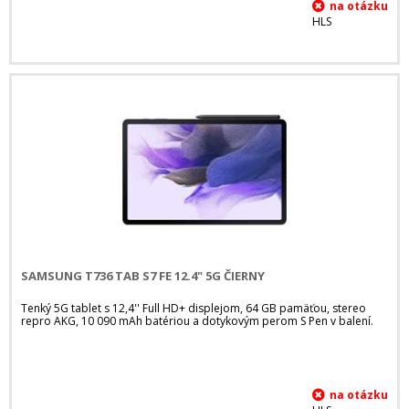
HLS
SAMSUNG T736 TAB S7 FE 12.4" 5G ČIERNY
Tenký 5G tablet s 12,4'' Full HD+ displejom, 64 GB pamäťou, stereo
repro AKG, 10 090 mAh batériou a dotykovým perom S Pen v balení.