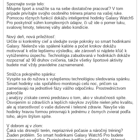
Spoznajte svoje telo:
Milujete šport a snažíte sa na sebe dostatočne pracovať? V tom
prípade privítajte svojho osobného trénera priamo na vašej ruke.
Pomocou rôznych funkcií dokážu inteligentné hodinky Galaxy Watch5
Pro poskytnúť súhrn komplexných údajov, či už ide o pomer tuku,
svalovej hmoty, telesnej váhy alebo kondície.
Nový deň, nová príležitosť:
Určite si konkrétny cieľ a sledujte svoje pokroky so smart hodinkami
Galaxy. Nielenže vás spálené kalórie a počet krokov dokážu
motivovať k ešte lepšiemu výsledku, ale zároveň si nájdete kľúč k
vytúženému úspechu. Technológia zabudovaná v hodinkách dokáže
rozpoznať až 90 druhov cvičenia, takže všetky športové aktivity
budete mať vždy pravidelne zaznamenané.
Strážca pokojného spánku:
Vyspite sa do ružova s vylepšenou technológiou sledovania spánku.
Smart hodinky vás spoľahlivo monitorujú celú noc, pričom sa
zameriavajú na jednotlivé fázy vášho odpočinku. Prostredníctvom
pokročile
j analýzy získate cennú predstavu o tom, ako v skutočnosti spíte.
Osvojením si zdravších a lepších návykov zvýšite nielen jeho kvalitu,
ale aj starostlivosť o vaše duševné i telesné zdravie. Navyše vás
hodinky hravou formou prirovnajú k jednému z ôsmych zvierat podľa
toho, akým štýlom spíte.
V dobrom aj v zlom:
Čaká vás drsnejší terén, nepriaznivé počasie a náročný tréning?
Žiaden problém. So smart hodinkami Galaxy Watch5 Pro budete
pripravený na všetko. Dvojnásobne tvrdšie zafírové sklo, titánové