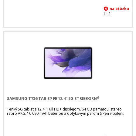
HLS
SAMSUNG T736 TAB S7 FE 12.4" 5G STRIEBORNÝ
Tenký 5G tablet s 12,4'' Full HD+ displejom, 64 GB pamäťou, stereo
repro AKG, 10 090 mAh batériou a dotykovým perom S Pen v balení.