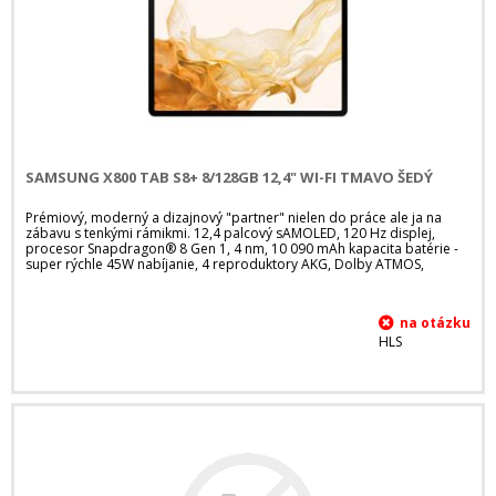
SAMSUNG X800 TAB S8+ 8/128GB 12,4" WI-FI TMAVO ŠEDÝ
Prémiový, moderný a dizajnový "partner" nielen do práce ale ja na
zábavu s tenkými rámikmi. 12,4 palcový sAMOLED, 120 Hz displej,
procesor Snapdragon® 8 Gen 1, 4 nm, 10 090 mAh kapacita batérie -
super rýchle 45W nabíjanie, 4 reproduktory AKG, Dolby ATMOS,
HLS