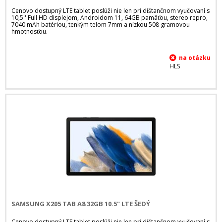
Cenovo dostupný LTE tablet poslúži nie len pri dištančnom vyučovaní s
10,5'' Full HD displejom, Androidom 11, 64GB pamäťou, stereo repro,
7040 mAh batériou, tenkým telom 7mm a nízkou 508 gramovou
hmotnosťou.
HLS
SAMSUNG X205 TAB A8 32GB 10.5" LTE ŠEDÝ
Cenovo dostupný LTE tablet poslúži nie len pri dištančnom vyučovaní s