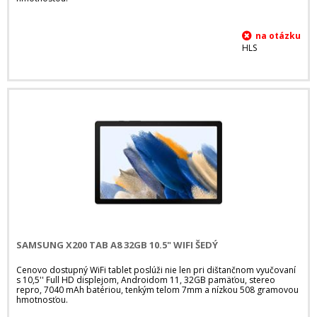
HLS
SAMSUNG X200 TAB A8 32GB 10.5" WIFI ŠEDÝ
Cenovo dostupný WiFi tablet poslúži nie len pri dištančnom vyučovaní
s 10,5'' Full HD displejom, Androidom 11, 32GB pamäťou, stereo
repro, 7040 mAh batériou, tenkým telom 7mm a nízkou 508 gramovou
hmotnosťou.