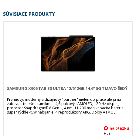
SÚVISIACE PRODUKTY
SAMSUNG X906 TAB S8 ULTRA 12/512GB 14,6" 5G TMAVO ŠEDÝ
Prémiový, moderný a dizajnový "partner" nielen do práce ale ja na
zábavu s tenkými rámikmi. 14,6 palcový sAMOLED, 120 Hz displej,
procesor Snapdragon® 8 Gen 1, 4 nm, 11 200 mAh kapacita batérie -
super rýchle 45W nabíjanie, 4 reproduktory AKG, Dolby ATMOS,
HLS