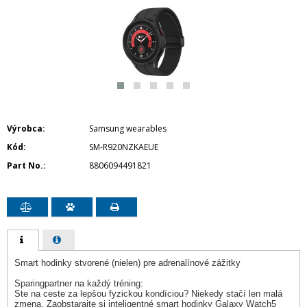
Výrobca
Samsung wearables
Kód
SM-R920NZKAEUE
Part No.
8806094491821
Smart hodinky stvorené (nielen) pre adrenalínové zážitky
Sparingpartner na každý tréning:
Ste na ceste za lepšou fyzickou kondíciou? Niekedy stačí len malá
zmena. Zaobstarajte si inteligentné smart hodinky Galaxy Watch5