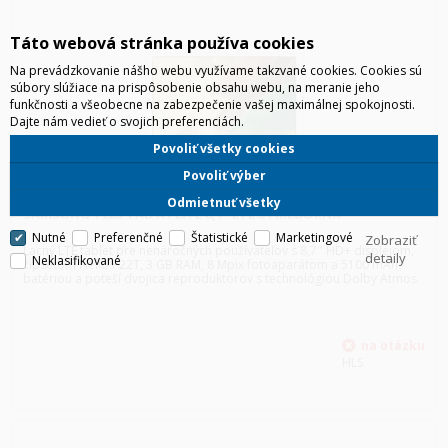
Táto webová stránka používa cookies
Na prevádzkovanie nášho webu využívame takzvané cookies. Cookies sú
súbory slúžiace na prispôsobenie obsahu webu, na meranie jeho
funkčnosti a všeobecne na zabezpečenie vašej maximálnej spokojnosti.
Dajte nám vedieť o svojich preferenciách.
Povoliť všetky cookies
Povoliť výber
Odmietnuť všetky
SAMSUNG T225 TAB A7 LITE 8,7" LTE STRIEBORNÁ
Nutné
Preferenčné
Štatistické
Marketingové
Zobraziť
Lacný LTE tablet pre nenáročných používateľov s 8,7'' HD+ displejom,
detaily
Neklasifikované
čipsetom Helio P22T, 3 GB RAM, 8 Mpix fotoaparátom a 5100 mAh
batériou a poteší dvojica reproduktorov s technológiou Dolby Atmos.
HLS